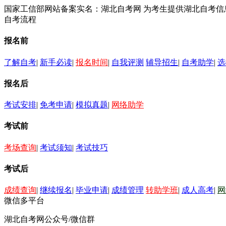
国家工信部网站备案实名：湖北自考网 为考生提供湖北自考
自考流程
报名前
了解自考
|
新手必读
|
报名时间
|
自我评测
辅导招生
|
自考助学
|
选
报名后
考试安排
|
免考申请
|
模拟真题
|
网络助学
考试前
考场查询
|
考试须知
|
考试技巧
考试后
成绩查询
|
继续报名
|
毕业申请
|
成绩管理
转助学班
|
成人高考
|
网
微信多平台
湖北自考网公众号/微信群