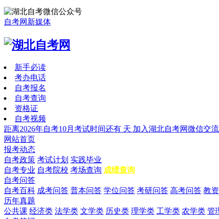
自考网新媒体
新手必读
考办电话
自考报名
自考查询
资格证
自考视频
距离2026年自考10月考试时间还有
天
加入湖北自考网微信交流
网站首页
报考动态
自考政策
考试计划
实践毕业
自考专业
自考院校
考场查询
成绩查询
自考问答
自考百科
成考问答
普本问答
学位问答
考研问答
高考问答
教资
历年真题
公共课
经济类
法学类
文学类
历史类
理学类
工学类
农学类
管