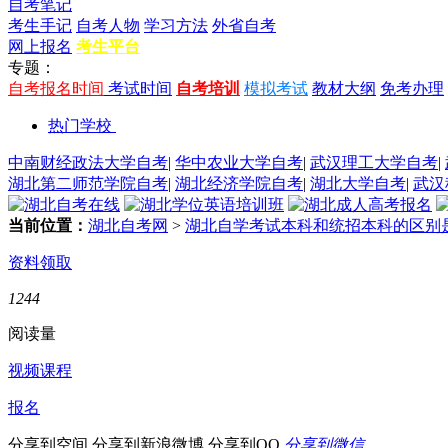
自考笔记
考生手记
自考人物
学习方法
外省自考
网上报名
考生平台
专题：
自考报名时间
考试时间
自考培训
模拟考试
教材大纲
免考办理
热门学校
中南财经政法大学自考
|
华中农业大学自考
|
武汉理工大学自考
|
湖北第二师范学院自考
|
湖北经济学院自考
|
湖北大学自考
|
武汉
当前位置：
湖北自考网
>
湖北自学考试本科和统招本科的区别
资料领取
1244
阅读量
视频课程
报名
分享到空间
分享到新浪微博
分享到QQ
分享到微信