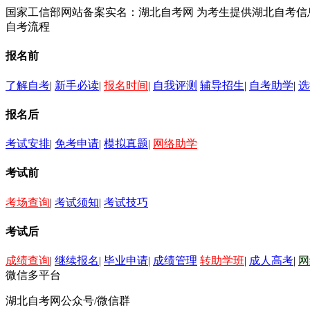
国家工信部网站备案实名：湖北自考网 为考生提供湖北自考
自考流程
报名前
了解自考
|
新手必读
|
报名时间
|
自我评测
辅导招生
|
自考助学
|
选
报名后
考试安排
|
免考申请
|
模拟真题
|
网络助学
考试前
考场查询
|
考试须知
|
考试技巧
考试后
成绩查询
|
继续报名
|
毕业申请
|
成绩管理
转助学班
|
成人高考
|
网
微信多平台
湖北自考网公众号/微信群