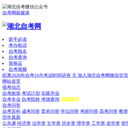
自考网新媒体
新手必读
考办电话
自考报名
自考查询
资格证
自考视频
距离2026年自考10月考试时间还有
天
加入湖北自考网微信交流
网站首页
报考动态
自考政策
考试计划
实践毕业
自考专业
自考院校
考场查询
成绩查询
自考问答
自考百科
成考问答
普本问答
学位问答
考研问答
高考问答
教资
历年真题
公共课
经济类
法学类
文学类
历史类
理学类
工学类
农学类
管