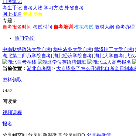
自考笔记
考生手记
自考人物
学习方法
外省自考
网上报名
考生平台
专题：
自考报名时间
考试时间
自考培训
模拟考试
教材大纲
免考办理
热门学校
中南财经政法大学自考
|
华中农业大学自考
|
武汉理工大学自考
|
湖北第二师范学院自考
|
湖北经济学院自考
|
湖北大学自考
|
武汉
当前位置：
湖北自考网
>
大专毕业了怎么升湖北自考全日制本
资料领取
1457
阅读量
视频课程
报名
分享到空间
分享到新浪微博
分享到QQ
分享到微信