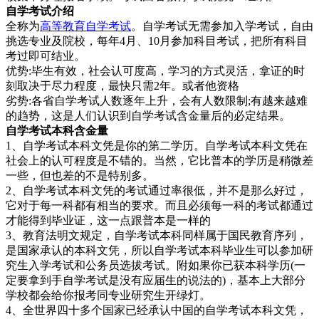
自学考试介绍
全称为
高等教育自学考试
。自学考试无需参加入学考试，自由
挑选专业及院校，每年4月、10月参加科目考试，把所有科目
考过即可结业。
优势:毕生有效，社会认可度高，学习的方式灵活，拿证的时
刻取决于尽力程度，最快只需2年。或者他资格
劣势:各省自学考试人数逐年上升，会有人数限制;有越来越难
的趋势，这是人们认识到自学考试含金量后的必定结果。
自学考试本科含
金量
1、自学考试本科文凭是你的第二学历。自学考试本科文凭在
社会上的认可程度是不错的。当然，它比普本的学历是稍微差
一些，但也差的不是特别多。
2、自学考试本科文凭的考试通过率很低，并不是那么好过，
它对于每一科都有相当的要求。而且必须每一科的考试都通过
才能得到毕业证，这一点跟普本是一样的
3、教育法明文规定，自学考试本科同样属于国民教育序列，
是国家承认的本科文凭，所以自学考试本科毕业生可以参加研
究生入学考试和公务员选拔考试。附如果你已获本科学历(一
定要拿到手自学考试是没有应届生的说法的)，基本上大部分
学校都会给你报考同专业研究生开绿灯。
4、全世界四十多个国家已经承认中国的自学考试本科文凭，