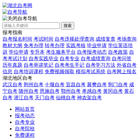
自考导航
搜索
报考指南
自考报名时间
考试时间
自考违规处理查询
成绩复查
考场查询
教材大纲
免考办理
转考办理
实践考核
毕业申请
学位英语培
训
学位申请
专升本
考生服务平台
自考报考动态
自考政策
自
考考试计划
自考实践毕业
自考专业
自考成绩查询
自考问答
历年真题
自考串讲笔记
自考考生手记
自考学习方法
外省自考
信息
自考培训课程
免费视频领取
模拟考试系统
自考网上报名
湖北地区自考
武汉自考
荆州自考
十堰自考
宜昌自考
襄樊自考
荆门自考
咸
宁自考
随州自考
恩施自考
鄂州自考
孝感自考
黄冈自考
黄石
自考
潜江自考
天门自考
仙桃自考
神农架自考
网站首页
报考动态
自考专业
自考院校
免费课程