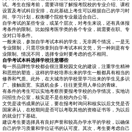
试。考生在报考前，需要详细了解报考院校的专业介绍、课程
设置及考试科目安排，在此基础上考生可以根据自己的学习时
间、学习计划，权衡哪个院校专业最适合自己。
自学考试的某些专业，或某个层次，对考生来说，还有具体报
考条件的限制。比如报考医学类的各个专业，就需要在职、专
业对口等条件。
一般来说，参加自学考试本科的学生，无非两个情况，一是无
专业限制，只需尽快拿到自学考试本科文凭，另一种则是有专
业限制。情况不同，选择专业时要考虑的也不相同。
自学考试本科选择学校注意哪些
每一所品牌性学校都会很注重校园文化的建设，注重学生精神
和思想的塑造，这样的学校培养出来的学生一般都具有相当的
修养和气质。此外，在大城市的学校里学习出来的学生见多识
广、接触面宽、实践机会多，往往更受用人单位的青睐。
有条件的考生可以实地考察所要报考学校的办学情况，实地访
问招生办公室，核实是不是在校内办公等。
文凭是读书成果的认证，要在报考时询问和核实以后文凭是否
国家承认，在校期间是否可以考取其他的资格证书等，为以后
的就业打下基础。
建议考生要选择具有良好声誉和较高办学水平的学校，以确保
自己的学习质量和学位证书的认可度。其次，考生要考虑自己