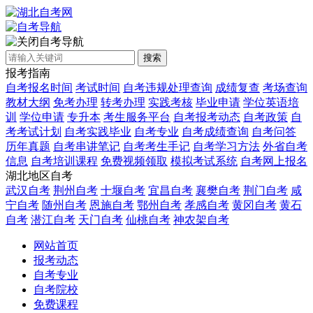
自考导航
搜索
报考指南
自考报名时间
考试时间
自考违规处理查询
成绩复查
考场查询
教材大纲
免考办理
转考办理
实践考核
毕业申请
学位英语培
训
学位申请
专升本
考生服务平台
自考报考动态
自考政策
自
考考试计划
自考实践毕业
自考专业
自考成绩查询
自考问答
历年真题
自考串讲笔记
自考考生手记
自考学习方法
外省自考
信息
自考培训课程
免费视频领取
模拟考试系统
自考网上报名
湖北地区自考
武汉自考
荆州自考
十堰自考
宜昌自考
襄樊自考
荆门自考
咸
宁自考
随州自考
恩施自考
鄂州自考
孝感自考
黄冈自考
黄石
自考
潜江自考
天门自考
仙桃自考
神农架自考
网站首页
报考动态
自考专业
自考院校
免费课程