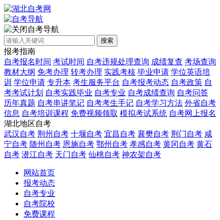
自考导航
搜索
报考指南
自考报名时间
考试时间
自考违规处理查询
成绩复查
考场查询
教材大纲
免考办理
转考办理
实践考核
毕业申请
学位英语培
训
学位申请
专升本
考生服务平台
自考报考动态
自考政策
自
考考试计划
自考实践毕业
自考专业
自考成绩查询
自考问答
历年真题
自考串讲笔记
自考考生手记
自考学习方法
外省自考
信息
自考培训课程
免费视频领取
模拟考试系统
自考网上报名
湖北地区自考
武汉自考
荆州自考
十堰自考
宜昌自考
襄樊自考
荆门自考
咸
宁自考
随州自考
恩施自考
鄂州自考
孝感自考
黄冈自考
黄石
自考
潜江自考
天门自考
仙桃自考
神农架自考
网站首页
报考动态
自考专业
自考院校
免费课程