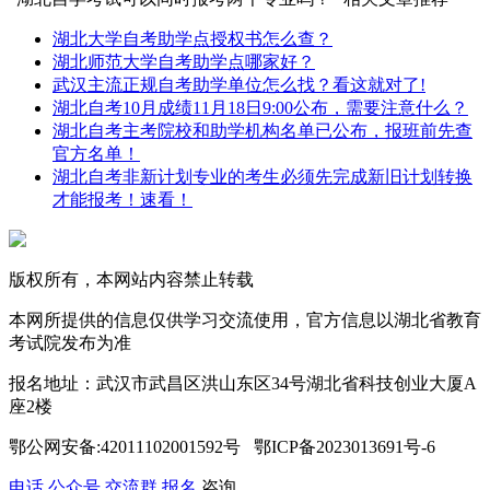
湖北大学自考助学点授权书怎么查？
湖北师范大学自考助学点哪家好？
武汉主流正规自考助学单位怎么找？看这就对了!
湖北自考10月成绩11月18日9:00公布，需要注意什么？
湖北自考主考院校和助学机构名单已公布，报班前先查
官方名单！
湖北自考非新计划专业的考生必须先完成新旧计划转换
才能报考！速看！
版权所有，本网站内容禁止转载
本网所提供的信息仅供学习交流使用，官方信息以湖北省教育
考试院发布为准
报名地址：武汉市武昌区洪山东区34号湖北省科技创业大厦A
座2楼
鄂公网安备:42011102001592号 鄂ICP备2023013691号-6
电话
公众号
交流群
报名
咨询