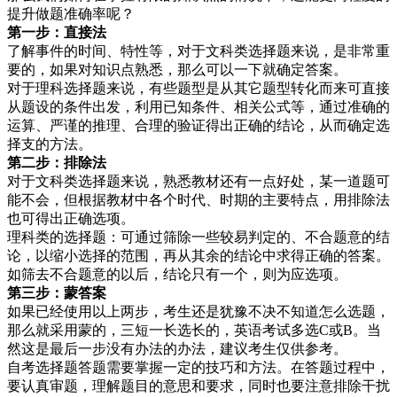
提升做题准确率呢？
第一步：直接法
了解事件的时间、特性等，对于文科类选择题来说，是非常重
要的，如果对知识点熟悉，那么可以一下就确定答案。
对于理科选择题来说，有些题型是从其它题型转化而来可直接
从题设的条件出发，利用已知条件、相关公式等，通过准确的
运算、严谨的推理、合理的验证得出正确的结论，从而确定选
择支的方法。
第二步：排除法
对于文科类选择题来说，熟悉教材还有一点好处，某一道题可
能不会，但根据教材中各个时代、时期的主要特点，用排除法
也可得出正确选项。
理科类的选择题：可通过筛除一些较易判定的、不合题意的结
论，以缩小选择的范围，再从其余的结论中求得正确的答案。
如筛去不合题意的以后，结论只有一个，则为应选项。
第三步：
蒙答案
如果已经使用以上两步，考生还是犹豫不决不知道怎么选题，
那么就采用蒙的，三短一长选长的，英语考试多选C或B。当
然这是最后一步没有办法的办法，建议考生仅供参考。
自考选择题答题需要掌握一定的技巧和方法。在答题过程中，
要认真审题，理解题目的意思和要求，同时也要注意排除干扰