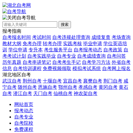
自考导航
搜索
报考指南
自考报名时间
考试时间
自考违规处理查询
成绩复查
考场查询
教材大纲
免考办理
转考办理
实践考核
毕业申请
学位英语培
训
学位申请
专升本
考生服务平台
自考报考动态
自考政策
自
考考试计划
自考实践毕业
自考专业
自考成绩查询
自考问答
历年真题
自考串讲笔记
自考考生手记
自考学习方法
外省自考
信息
自考培训课程
免费视频领取
模拟考试系统
自考网上报名
湖北地区自考
武汉自考
荆州自考
十堰自考
宜昌自考
襄樊自考
荆门自考
咸
宁自考
随州自考
恩施自考
鄂州自考
孝感自考
黄冈自考
黄石
自考
潜江自考
天门自考
仙桃自考
神农架自考
网站首页
报考动态
自考专业
自考院校
免费课程