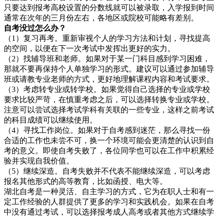
只要达到报考高校设置的分数线就可以被录取，入学报到时间
通常在次年的三月份左右，各地区或院校可能略有差别。
自考没过
怎么办？
（1）复习再考。重新审视个人的学习方法和计划，寻找提高
的空间，以便在下一次考试中发挥出更好的实力。
（2）找辅导班和老师。如果对于某一门科目感到学习困难，
那就不要再保持个人单独学习的形式。建议可以通过参加辅导
班或请教专业老师的方式，更好地理解课程内容和考试要求。
（3）考虑转专业或转学校。如果觉得自己选择的专业或学校
要求比较严苛，在慎重考虑之后，可以选择转换专业或学校。
注意可以尝试选择考试学科有关联的一些专业，这样之前考试
的科目成绩可以继续使用。
（4）寻找工作岗位。如果对于自考感到迷茫，那么寻找一份
合适的工作也未尝不可，换一个环境可能会更清楚的认识到自
考的意义。即使自考失败了，各位同学也可以在工作中积累经
验并实现自我价值。
（5）继续深造。自考失败并不代表不能继续深造，可以考虑
报名其他形式的高等教育，比如函授、电大等。
湖北自考是一种灵活、自主学习的方式，它为在职人士和有一
定工作经验的人群提供了更多的学习和实践机会。如果在自考
中没有通过考试，可以选择报考成人高考或者其他方式继续学