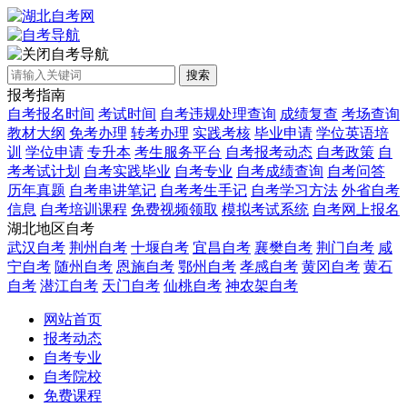
自考导航
搜索
报考指南
自考报名时间
考试时间
自考违规处理查询
成绩复查
考场查询
教材大纲
免考办理
转考办理
实践考核
毕业申请
学位英语培
训
学位申请
专升本
考生服务平台
自考报考动态
自考政策
自
考考试计划
自考实践毕业
自考专业
自考成绩查询
自考问答
历年真题
自考串讲笔记
自考考生手记
自考学习方法
外省自考
信息
自考培训课程
免费视频领取
模拟考试系统
自考网上报名
湖北地区自考
武汉自考
荆州自考
十堰自考
宜昌自考
襄樊自考
荆门自考
咸
宁自考
随州自考
恩施自考
鄂州自考
孝感自考
黄冈自考
黄石
自考
潜江自考
天门自考
仙桃自考
神农架自考
网站首页
报考动态
自考专业
自考院校
免费课程