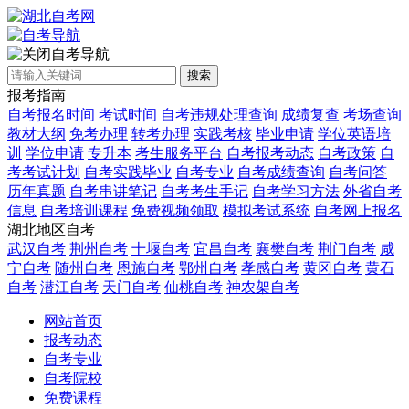
自考导航
搜索
报考指南
自考报名时间
考试时间
自考违规处理查询
成绩复查
考场查询
教材大纲
免考办理
转考办理
实践考核
毕业申请
学位英语培
训
学位申请
专升本
考生服务平台
自考报考动态
自考政策
自
考考试计划
自考实践毕业
自考专业
自考成绩查询
自考问答
历年真题
自考串讲笔记
自考考生手记
自考学习方法
外省自考
信息
自考培训课程
免费视频领取
模拟考试系统
自考网上报名
湖北地区自考
武汉自考
荆州自考
十堰自考
宜昌自考
襄樊自考
荆门自考
咸
宁自考
随州自考
恩施自考
鄂州自考
孝感自考
黄冈自考
黄石
自考
潜江自考
天门自考
仙桃自考
神农架自考
网站首页
报考动态
自考专业
自考院校
免费课程