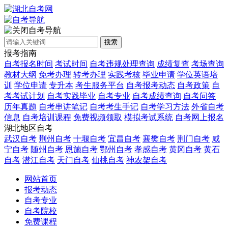
自考导航
搜索
报考指南
自考报名时间
考试时间
自考违规处理查询
成绩复查
考场查询
教材大纲
免考办理
转考办理
实践考核
毕业申请
学位英语培
训
学位申请
专升本
考生服务平台
自考报考动态
自考政策
自
考考试计划
自考实践毕业
自考专业
自考成绩查询
自考问答
历年真题
自考串讲笔记
自考考生手记
自考学习方法
外省自考
信息
自考培训课程
免费视频领取
模拟考试系统
自考网上报名
湖北地区自考
武汉自考
荆州自考
十堰自考
宜昌自考
襄樊自考
荆门自考
咸
宁自考
随州自考
恩施自考
鄂州自考
孝感自考
黄冈自考
黄石
自考
潜江自考
天门自考
仙桃自考
神农架自考
网站首页
报考动态
自考专业
自考院校
免费课程