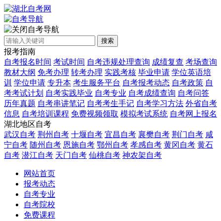
自考导航
搜索
报考指南
自考报名时间
考试时间
自考违规处理查询
成绩复查
考场查询
教材大纲
免考办理
转考办理
实践考核
毕业申请
学位英语培
训
学位申请
专升本
考生服务平台
自考报考动态
自考政策
自
考考试计划
自考实践毕业
自考专业
自考成绩查询
自考问答
历年真题
自考串讲笔记
自考考生手记
自考学习方法
外省自考
信息
自考培训课程
免费视频领取
模拟考试系统
自考网上报名
湖北地区自考
武汉自考
荆州自考
十堰自考
宜昌自考
襄樊自考
荆门自考
咸
宁自考
随州自考
恩施自考
鄂州自考
孝感自考
黄冈自考
黄石
自考
潜江自考
天门自考
仙桃自考
神农架自考
网站首页
报考动态
自考专业
自考院校
免费课程