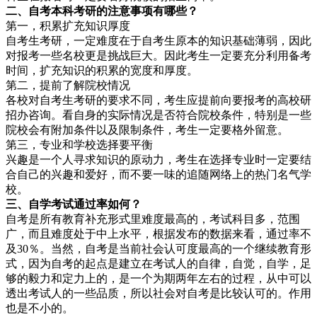
二、自考本科考研的注意事项有哪些？
第一，积累扩充知识厚度
自考生考研，一定难度在于自考生原本的知识基础薄弱，因此
对报考一些名校更是挑战巨大。因此考生一定要充分利用备考
时间，扩充知识的积累的宽度和厚度。
第二，提前了解院校情况
各校对自考生考研的要求不同，考生应提前向要报考的高校研
招办咨询。看自身的实际情况是否符合院校条件，特别是一些
院校会有附加条件以及限制条件，考生一定要格外留意。
第三，专业和学校选择要平衡
兴趣是一个人寻求知识的原动力，考生在选择专业时一定要结
合自己的兴趣和爱好，而不要一味的追随网络上的热门名气学
校。
三、自学考试通
过率如
何？
自考是所有教育补充形式里难度最高的，考试科目多，范围
广，而且难度处于中上水平，根据发布的数据来看，通过率不
及30％。当然，自考是当前社会认可度最高的一个继续教育形
式，因为自考的起点是建立在考试人的自律，自觉，自学，足
够的毅力和定力上的，是一个为期两年左右的过程，从中可以
透出考试人的一些品质，所以社会对自考是比较认可的。作用
也是不小的。