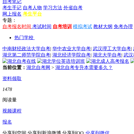
自考笔记
考生手记
自考人物
学习方法
外省自考
网上报名
考生平台
专题：
自考报名时间
考试时间
自考培训
模拟考试
教材大纲
免考办理
热门学校
中南财经政法大学自考
|
华中农业大学自考
|
武汉理工大学自考
|
湖北第二师范学院自考
|
湖北经济学院自考
|
湖北大学自考
|
武汉
当前位置：
湖北自考网
>
湖北自考专升本需要多久？
资料领取
1478
阅读量
视频课程
报名
分享到空间
分享到新浪微博
分享到QQ
分享到微信