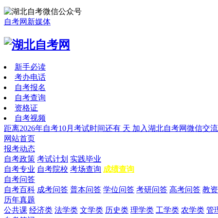
自考网新媒体
新手必读
考办电话
自考报名
自考查询
资格证
自考视频
距离2026年自考10月考试时间还有
天
加入湖北自考网微信交流
网站首页
报考动态
自考政策
考试计划
实践毕业
自考专业
自考院校
考场查询
成绩查询
自考问答
自考百科
成考问答
普本问答
学位问答
考研问答
高考问答
教资
历年真题
公共课
经济类
法学类
文学类
历史类
理学类
工学类
农学类
管