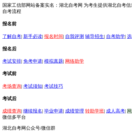
国家工信部网站备案实名：湖北自考网 为考生提供湖北自考
自考流程
报名前
了解自考
|
新手必读
|
报名时间
|
自我评测
辅导招生
|
自考助学
|
选
报名后
考试安排
|
免考申请
|
模拟真题
|
网络助学
考试前
考场查询
|
考试须知
|
考试技巧
考试后
成绩查询
|
继续报名
|
毕业申请
|
成绩管理
转助学班
|
成人高考
|
网
微信多平台
湖北自考网公众号/微信群