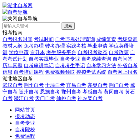
自考导航
搜索
报考指南
自考报名时间
考试时间
自考违规处理查询
成绩复查
考场查询
教材大纲
免考办理
转考办理
实践考核
毕业申请
学位英语培
训
学位申请
专升本
考生服务平台
自考报考动态
自考政策
自
考考试计划
自考实践毕业
自考专业
自考成绩查询
自考问答
历年真题
自考串讲笔记
自考考生手记
自考学习方法
外省自考
信息
自考培训课程
免费视频领取
模拟考试系统
自考网上报名
湖北地区自考
武汉自考
荆州自考
十堰自考
宜昌自考
襄樊自考
荆门自考
咸
宁自考
随州自考
恩施自考
鄂州自考
孝感自考
黄冈自考
黄石
自考
潜江自考
天门自考
仙桃自考
神农架自考
网站首页
报考动态
自考专业
自考院校
免费课程