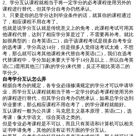
2、学分互认课程就相当于将一定学分的必考课程使用另外的
课程进行替代，但其学分自考办仍然承认。
3、只要是你的总学分达到毕业条件的话，就算你的课程通过
了，相应课程不用在考了。
也就是说学分互认就是传统意义上的免考，此课程考试可用其
他课程代替，达到了相应学分算是过了，不需要再补考。就比
如很典型的：自考英语(二)，由于该课程考试是很多自考专业
的选考课，学分高达14分，但是很多人觉得这考试太难，不想
考，那么就可以考其他课程来代替自考英语(二)，我们在选考
代替课程中，学分加起来要大于等于14分及以上，所以自考英
语(二)需用其他三门课(的学分)来代替，反正不能比英语二的
学分少。
自考学分互认怎么弄
根据自考办的规定，各专业必须修满规定的学分才可以申请毕
业，而学分互认课程就相当于将一定学分的必考课程使用另外
的课程进行替代，但其学分自考办仍然承认，如果总学分达到
毕业要求，那么相应课程不用在考了，的学分课程就能好。
互认课程一般为公共课：马克思主义基本原理，英语(二)，选
考课：像大学语文、综合英语之类的。
但是专业必考课程是不可以，而且只有英语和计算机可以相关
证书申请免考，其他的没有证书方面的学分互认。