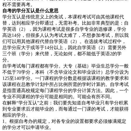
程不需要再考。
自考的学分互认是什么意思
学分互认是传统意义上的免试，本课程考试可由其他课程代
替，达到相应学分即通过，无需补考。比如非常典型的是：自
学英语（2），因为课程考试是很多自学专业的选修课，学分
高达14分，但很多人认为考试太难了，不想参加考试，所以我
们可以用其他课程代替自学英语（2）。在选拔考试过程中，
总学分应大于或等于14分以上，因此自学英语（2）需要另外
三个班（学分）来代替，无论如何，都不能低于英语2的学
分。
自学考试每门课程都有学分。大专（基础）毕业生总学分一般
不低于70学分，本科（不含毕业论文和毕业设计）总学分设为
125至140学分。一门课程的学分数是根据该课程的教学要求和
该课程在总教学计划中所占比例所需的学时计算的。自学考试
是指普通高校规定每门课程学分的学分计算方法。因此，一个
专业不同课程的学分可能是相同的。可能会有所不同。
在解释“学分互认”之前：我们要先知道自考毕业只有学分积累
到专业要求后才能毕业的，而每通过一门课的考试，才能获得
相应的学分。
1、根据自考办的规定，对各专业的设置都要求必须修满规定
的学分才可以申请毕业。