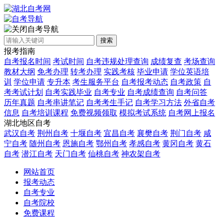
自考导航
搜索
报考指南
自考报名时间
考试时间
自考违规处理查询
成绩复查
考场查询
教材大纲
免考办理
转考办理
实践考核
毕业申请
学位英语培
训
学位申请
专升本
考生服务平台
自考报考动态
自考政策
自
考考试计划
自考实践毕业
自考专业
自考成绩查询
自考问答
历年真题
自考串讲笔记
自考考生手记
自考学习方法
外省自考
信息
自考培训课程
免费视频领取
模拟考试系统
自考网上报名
湖北地区自考
武汉自考
荆州自考
十堰自考
宜昌自考
襄樊自考
荆门自考
咸
宁自考
随州自考
恩施自考
鄂州自考
孝感自考
黄冈自考
黄石
自考
潜江自考
天门自考
仙桃自考
神农架自考
网站首页
报考动态
自考专业
自考院校
免费课程