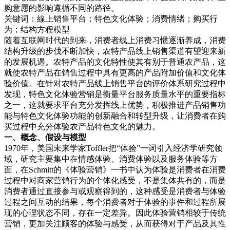
购意愿的影响遵循不同的路径。
关键词：線上销售平台；特色文化体验；消费情绪；购买行
为；结构方程模型
随着互联网时代的到来，消费者线上消费习惯逐渐养成，消费
结构升级的步伐不断加快，农特产品线上销售渠道有望迎来新
的发展机遇。农特产品的文化特性使其有别于普通农产品，这
就使农特产品在销售过程中具有更高的产品附加价值和文化体
验价值。在针对农特产品线上销售平台的评价体系研究过程中
发现，特色文化体验营销是衡量平台服务质量水平的重要指标
之一，这就要求平台充分发挥线上优势，积极推进产品销售功
能与特色文化体验功能的创新融合和转型升级，让消费者在购
买过程中充分体验农产品特色文化的魅力。
一、概念、假设与模型
1970年，美国未来学家Toffler把“体验”一词引入经济学研究领
域，研究主要集中在情感体验、消费体验以及服务体验等方
面，在Schmitt的《体验营销》一书中认为体验是消费者在消费
过程中对商家营销行为的个体化感受，不是集体共有的，而是
消费者通过直接参与或观察得到的，这种感受是消费者与体验
过程之间互动的结果，每个消费者对于体验的事件和过程所展
现的心理状态不同，存在一定差异。因此体验营销相较于传统
营销，更加关注顾客的体验与感受，从而获得对于产品及其性