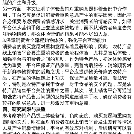
绪的产生和升级。
另一方面，本文证明了体验营销对重购意愿起着全部中介作
用，正向态度是促进消费者重购意愿产生的重要因素，因此平
台必须要考虑消费者情感诉求，关注消费者的情感反应，如果
平台仅从营销手段上去激发购物热情，而不从消费者角度去关
注购物情绪，那么体验营销的结果可能不尽如人意。
3.保障消费者全流程购物体验，强化平台互动能力
消费者的购买意愿对重构意愿有着显著影响，因此，农特产品
线上销售平台要注重消费者的全流程体验，尤其是售后体验，
加强平台与消费者之间的互动。作为特色产品，初次体验感受
尤为重要，平台应保证产品质量，完善售后服务，消除顾客对
于新鲜事物探索的后顾之忧；平台应提供物美价廉的农特产
品，在产品的供应链上下功夫，保证产品质量可靠、溯源安
全，特别是农特产品属于食品，对于食品的安全问题，应是农
特产品销售平台关注的重中之重，其次，线上销售平台可通过
加强农特产品售后问题的反馈渠道建设等手段，确保消费者有
较好的购买意愿，进一步激发其重购意愿。
四、研究局限
与展望
未考察农特产品线上体验营销、负向态度、购买意愿与重购意
愿间的关系，即在面对消费者在线上销售平台发生差评等情况
以及产生消极情绪时，平台的有效应对机制，后续研究可以着