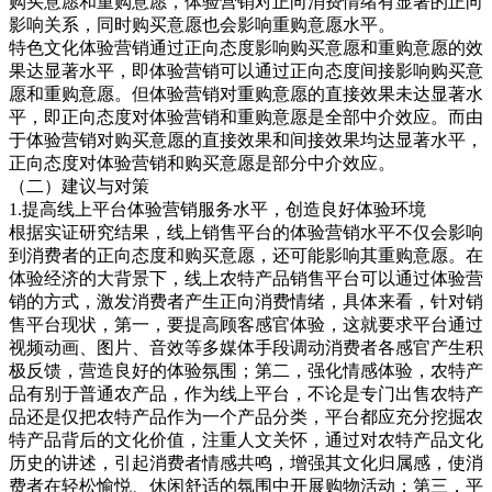
购买意愿和重购意愿，体验营销对正向消费情绪有显著的正向
影响关系，同时购买意愿也会影响重购意愿水平。
特色文化体验营销通过正向态度影响购买意愿和重购意愿的效
果达显著水平，即体验营销可以通过正向态度间接影响购买意
愿和重购意愿。但体验营销对重购意愿的直接效果未达显著水
平，即正向态度对体验营销和重购意愿是全部中介效应。而由
于体验营销对购买意愿的直接效果和间接效果均达显著水平，
正向态度对体验营销和购买意愿是部分中介效应。
（二）建议与对策
1.提高线上平台体验营销服务水平，创造良好体验环境
根据实证研究结果，线上销售平台的体验营销水平不仅会影响
到消费者的正向态度和购买意愿，还可能影响其重购意愿。在
体验经济的大背景下，线上农特产品销售平台可以通过体验营
销的方式，激发消费者产生正向消费情绪，具体来看，针对销
售平台现状，第一，要提高顾客感官体验，这就要求平台通过
视频动画、图片、音效等多媒体手段调动消费者各感官产生积
极反馈，营造良好的体验氛围；第二，强化情感体验，农特产
品有别于普通农产品，作为线上平台，不论是专门出售农特产
品还是仅把农特产品作为一个产品分类，平台都应充分挖掘农
特产品背后的文化价值，注重人文关怀，通过对农特产品文化
历史的讲述，引起消费者情感共鸣，增强其文化归属感，使消
费者在轻松愉悦、休闲舒适的氛围中开展购物活动；第三，平