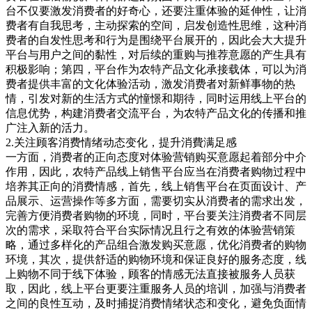
台不仅要激发消费者的好奇心，还要注重体验的延伸性，让消
费者有自我思考，主动探索的空间，启发创造性思维，这种消
费者的自发性思考和行为是围绕平台展开的，因此会大大提升
平台与用户之间的黏性，对后续的重购与推荐意愿的产生具有
积极影响；第四，平台作为农特产品文化承接载体，可以为消
费者提供丰富的文化体验活动，激发消费者对新鲜事物的热
情，引发对新的生活方式的憧憬和期待，同时运用线上平台的
信息优势，构建消费者交流平台，为农特产品文化的传播和推
广注入新的活力。
2.关注顾客消费情绪动态变化，提升消費满足感
一方面，消费者的正向态度对体验营销购买意愿起着部分中介
作用，因此，农特产品线上销售平台应当在消费者购物过程中
培养其正向的消费情感，首先，线上销售平台在页面设计、产
品展示、运营操作等多方面，需要切实从消费者的需求出发，
完善方便消费者购物的环境，同时，平台要关注消费者不同层
次的需求，采取符合平台实际情况且行之有效的体验营销策
略，通过多样化的产品组合激发购买意愿，优化消费者的购物
环境，其次，提供舒适的购物环境和保证良好的服务态度，线
上购物不同于线下体验，顾客的情感无法直接被服务人员获
取，因此，线上平台更要注重服务人员的培训，加强与消费者
之间的良性互动，及时捕捉消费情绪状态和变化，避免负面情