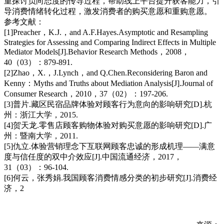
重探讨负向态度的传导过程，帮助线上平台提升获客能力，引
导消费情绪转化过程，激发消费者的购买意愿和重购意愿。
参考文献：
[1]Preacher，K.J.，and A.F.Hayes.Asymptotic and Resampling
Strategies for Assessing and Comparing Indirect Effects in Multiple
Mediator Models[J].Behavior Research Methods，2008，
40（03）：879-891.
[2]Zhao，X.，J.Lynch，and Q.Chen.Reconsidering Baron and
Kenny：Myths and Truths about Mediation Analysis[J].Journal of
Consumer Research，2010，37（02）：197-206.
[3]普片.藏区民宿品牌体验对顾客行为意向的影响研究[D].杭
州：浙江大学，2015.
[4]贺天龙.零售店顾客购物体验对购买意愿的影响研究[D].广
州：暨南大学，2011.
[5]仇立.体验营销理念下互联网顾客忠诚的形成机理——满意
度与信任度的双中介效应[J].中国流通经济，2017，
31（03）：96-104.
[6]何云，张秀娟.我国顾客消费情感分类的初步研究[J].消费经
济，2