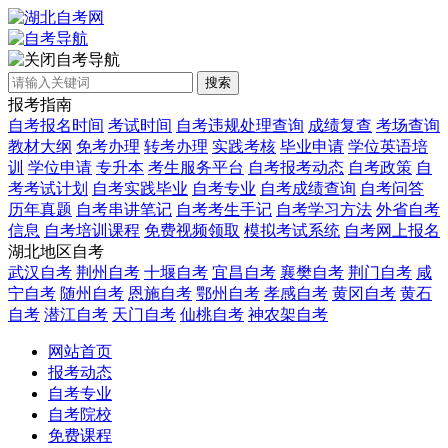
自考导航
搜索
报考指南
自考报名时间
考试时间
自考违规处理查询
成绩复查
考场查询
教材大纲
免考办理
转考办理
实践考核
毕业申请
学位英语培
训
学位申请
专升本
考生服务平台
自考报考动态
自考政策
自
考考试计划
自考实践毕业
自考专业
自考成绩查询
自考问答
历年真题
自考串讲笔记
自考考生手记
自考学习方法
外省自考
信息
自考培训课程
免费视频领取
模拟考试系统
自考网上报名
湖北地区自考
武汉自考
荆州自考
十堰自考
宜昌自考
襄樊自考
荆门自考
咸
宁自考
随州自考
恩施自考
鄂州自考
孝感自考
黄冈自考
黄石
自考
潜江自考
天门自考
仙桃自考
神农架自考
网站首页
报考动态
自考专业
自考院校
免费课程