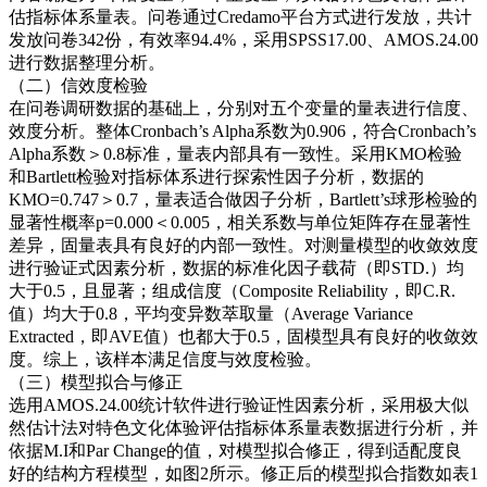
估指标体系量表。问卷通过Credamo平台方式进行发放，共计
发放问卷342份，有效率94.4%，采用SPSS17.00、AMOS.24.00
进行数据整理分析。
（二）信效度检验
在问卷调研数据的基础上，分别对五个变量的量表进行信度、
效度分析。整体Cronbach’s Alpha系数为0.906，符合Cronbach’s
Alpha系数＞0.8标准，量表内部具有一致性。采用KMO检验
和Bartlett检验对指标体系进行探索性因子分析，数据的
KMO=0.747＞0.7，量表适合做因子分析，Bartlett’s球形检验的
显著性概率p=0.000＜0.005，相关系数与单位矩阵存在显著性
差异，固量表具有良好的内部一致性。对测量模型的收敛效度
进行验证式因素分析，数据的标准化因子载荷（即STD.）均
大于0.5，且显著；组成信度（Composite Reliability，即C.R.
值）均大于0.8，平均变异数萃取量（Average Variance
Extracted，即AVE值）也都大于0.5，固模型具有良好的收敛效
度。综上，该样本满足信度与效度检验。
（三）模型拟合与修正
选用AMOS.24.00统计软件进行验证性因素分析，采用极大似
然估计法对特色文化体验评估指标体系量表数据进行分析，并
依据M.I和Par Change的值，对模型拟合修正，得到适配度良
好的结构方程模型，如图2所示。修正后的模型拟合指数如表1