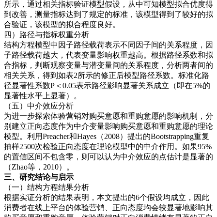
所示，通过相关指标验证模型假设，从中可知模型拟合优度得
到改善，测量指标达到了规定的标准，该模型得到了较好的拟
合验证，该模型的拟合程度良好。
四）路径与指标权重分析
结构方程模型中因子路径载荷表示不同因子间的关系程度，因
子路径载荷越大，代表变量影响权重越高。根据路径系数和拟
合指标，判断观察变量与潜变量间的关系程度，分析两者间的
相关关系，得到如表2所示的修正后模型路径系数。标准化路
径显著性系数P＜0.05表示路径影响显著关系成立（即在5%的
显著性水平上显著）。
（五）中介效应分析
为进一步探索体验营销对购买意愿和重购意愿的影响机制，分
别建立正向态度作为中介变量影响购买意愿和重购意愿的理论
模型。利用Preacher和Hayes（2008）提出的Bootstrapping重复
抽样2500次检验正向态度在理论模型中的中介作用。如果95%
的置信区间不包含零，则可以认为中介效应的点估计是显著的
（Zhao等，2010）。
三、研究结论与启示
（一）结构方程结果分析
根据实证分析的结果表明，本文提出的6个假设均成立，因此
消费者在线上平台的体验营销、正向态度均会较显著地影响其