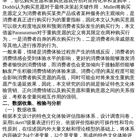
率”，那么购买意愿和重购意愿就分别对应转化率和复购率，
Dodds认为购买意愿对于最终决策起关键作用，Mullet将购买
意愿定义为消费者购买某类产品或者某种服务的主观倾向，是
消费者真正进行购买行为的重要指标，因此本文认为购买意愿
可以很大程度地反映和预测消费者实际发生的购买行为，本文
借鉴Parasuraman对于重购意愿的定义将其限定在两种购买行
为，一是消费者自身的再次购买行为，二是消费者向亲戚朋友
等其他人进行推荐的行为。
一般来看，情绪是消费体验过程所产生的情感反应，消费者的
消费情感会受到体验水平的影响，更好的消费体验能够激发消
费者愉快的消费情绪，而消费者也会更加倾向于接触那些能够
触发产生积极消费情绪的体验来源。消费心理的满足程度可能
会影响消费者购买意愿的高低，同时可能会对将来发生重购意
愿产生递延效果，因此，本文研究的目的就是验证特色文化体
验营销、正向消费情绪以及购买意愿和重购意愿之间的关系假
设，考察各变量间相互作用的强弱。
二、数据收
集、检验与分析
（一）数据收集
根据本文设计的特色文化体验评估指标体系，设计调查问卷，
采用Likert7级量表进行打分。依据评价指标的可操作性和导向
性原则，在综述国内外大量文献和理论模型的基础上，将体系
内容确定为4个潜变量，32个显变量，形成的特色文化体验评