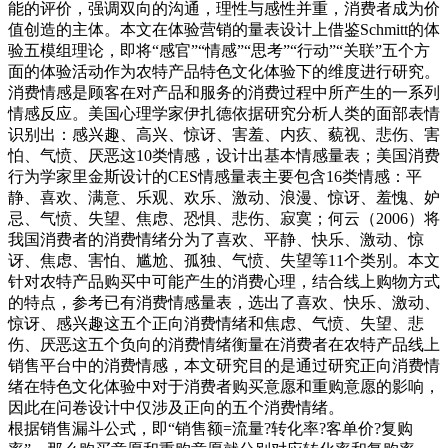
能的评价，强调双向的沟通，理性与感性并重，消费者成为价
值创造的主体。本文在体验营销的量表设计上借鉴Schmitt的体
验五模组理论，即将“感官”“情感”“思考”“行动”“关联”五个方
面的体验活动作为农特产品特色文化体验下的维度进行研究。
消费情感是顾客在对产品和服务的消费过程中所产生的一系列
情感反应。美国心理学家伊扎德依据研究分析人类的面部表情
识别出：感兴趣、高兴、惊讶、害羞、内疚、藐视、悲伤、害
怕、气愤、厌恶这10类情感，设计出基本情感量表；美国消费
行为学家里金斯设计的CES情感量表主要包含16类情感：平
静、喜欢、满意、乐观、欢乐、激动、浪漫、惊讶、羞愧、妒
忌、气愤、失望、焦虑、恐惧、悲伤、寂寞；何云（2006）将
我国消费者的消费情绪分为了喜欢、平静、快乐、激动、惊
讶、焦虑、害怕、尴尬、孤独、气愤、失望等11个类别。本文
针对农特产品购买中可能产生的消费心理，结合线上购物方式
的特点，参考已有消费情感量表，选出了喜欢、快乐、激动、
惊讶、感兴趣这五个正向消费情绪和焦虑、气愤、失望、悲
伤、厌恶这五个负向的消费情绪衡量在消费者在农特产品线上
销售平台中的消费情感，本文研究目的是通过研究正向消费情
绪在特色文化体验中对于消费者购买意愿和重购意愿的影响，
因此在问卷设计中仅涉及正向的五个消费情绪。
根据销售漏斗公式，即“销售额=流量?转化率?客单价?复购