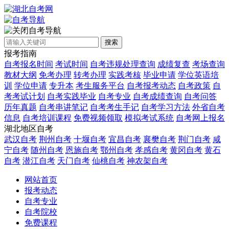
自考导航
搜索
报考指南
自考报名时间
考试时间
自考违规处理查询
成绩复查
考场查询
教材大纲
免考办理
转考办理
实践考核
毕业申请
学位英语培
训
学位申请
专升本
考生服务平台
自考报考动态
自考政策
自
考考试计划
自考实践毕业
自考专业
自考成绩查询
自考问答
历年真题
自考串讲笔记
自考考生手记
自考学习方法
外省自考
信息
自考培训课程
免费视频领取
模拟考试系统
自考网上报名
湖北地区自考
武汉自考
荆州自考
十堰自考
宜昌自考
襄樊自考
荆门自考
咸
宁自考
随州自考
恩施自考
鄂州自考
孝感自考
黄冈自考
黄石
自考
潜江自考
天门自考
仙桃自考
神农架自考
网站首页
报考动态
自考专业
自考院校
免费课程