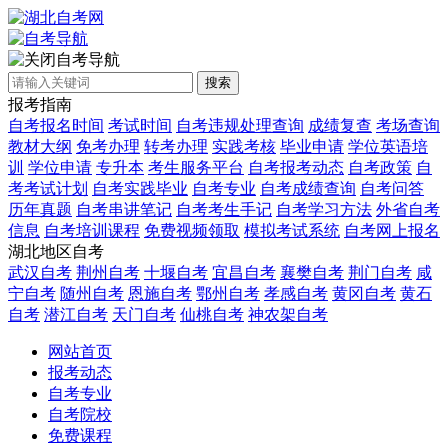
自考导航
搜索
报考指南
自考报名时间
考试时间
自考违规处理查询
成绩复查
考场查询
教材大纲
免考办理
转考办理
实践考核
毕业申请
学位英语培
训
学位申请
专升本
考生服务平台
自考报考动态
自考政策
自
考考试计划
自考实践毕业
自考专业
自考成绩查询
自考问答
历年真题
自考串讲笔记
自考考生手记
自考学习方法
外省自考
信息
自考培训课程
免费视频领取
模拟考试系统
自考网上报名
湖北地区自考
武汉自考
荆州自考
十堰自考
宜昌自考
襄樊自考
荆门自考
咸
宁自考
随州自考
恩施自考
鄂州自考
孝感自考
黄冈自考
黄石
自考
潜江自考
天门自考
仙桃自考
神农架自考
网站首页
报考动态
自考专业
自考院校
免费课程