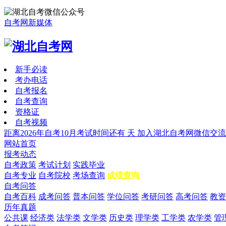
自考网新媒体
新手必读
考办电话
自考报名
自考查询
资格证
自考视频
距离2026年自考10月考试时间还有
天
加入湖北自考网微信交流
网站首页
报考动态
自考政策
考试计划
实践毕业
自考专业
自考院校
考场查询
成绩查询
自考问答
自考百科
成考问答
普本问答
学位问答
考研问答
高考问答
教资
历年真题
公共课
经济类
法学类
文学类
历史类
理学类
工学类
农学类
管