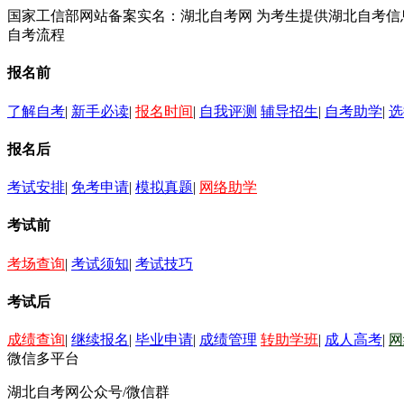
国家工信部网站备案实名：湖北自考网 为考生提供湖北自考
自考流程
报名前
了解自考
|
新手必读
|
报名时间
|
自我评测
辅导招生
|
自考助学
|
选
报名后
考试安排
|
免考申请
|
模拟真题
|
网络助学
考试前
考场查询
|
考试须知
|
考试技巧
考试后
成绩查询
|
继续报名
|
毕业申请
|
成绩管理
转助学班
|
成人高考
|
网
微信多平台
湖北自考网公众号/微信群