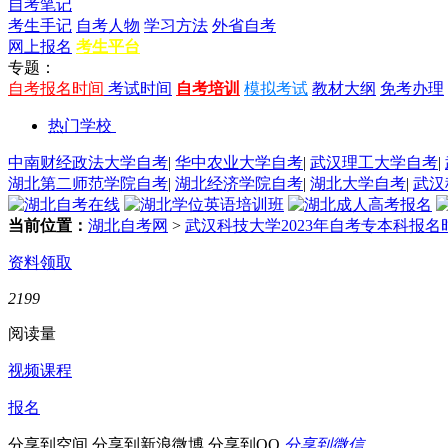
自考笔记
考生手记
自考人物
学习方法
外省自考
网上报名
考生平台
专题：
自考报名时间
考试时间
自考培训
模拟考试
教材大纲
免考办理
热门学校
中南财经政法大学自考
|
华中农业大学自考
|
武汉理工大学自考
|
湖北第二师范学院自考
|
湖北经济学院自考
|
湖北大学自考
|
武汉
当前位置：
湖北自考网
>
武汉科技大学2023年自考专本科报
资料领取
2199
阅读量
视频课程
报名
分享到空间
分享到新浪微博
分享到QQ
分享到微信