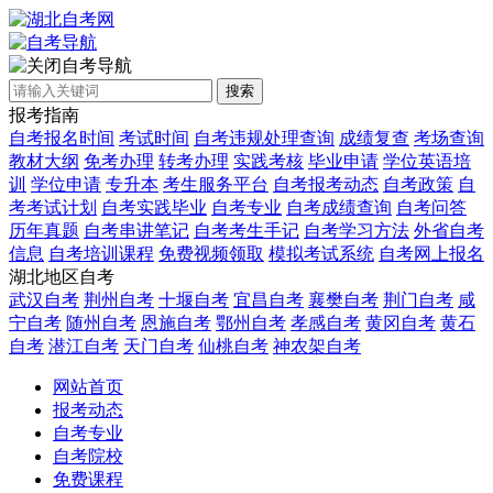
自考导航
搜索
报考指南
自考报名时间
考试时间
自考违规处理查询
成绩复查
考场查询
教材大纲
免考办理
转考办理
实践考核
毕业申请
学位英语培
训
学位申请
专升本
考生服务平台
自考报考动态
自考政策
自
考考试计划
自考实践毕业
自考专业
自考成绩查询
自考问答
历年真题
自考串讲笔记
自考考生手记
自考学习方法
外省自考
信息
自考培训课程
免费视频领取
模拟考试系统
自考网上报名
湖北地区自考
武汉自考
荆州自考
十堰自考
宜昌自考
襄樊自考
荆门自考
咸
宁自考
随州自考
恩施自考
鄂州自考
孝感自考
黄冈自考
黄石
自考
潜江自考
天门自考
仙桃自考
神农架自考
网站首页
报考动态
自考专业
自考院校
免费课程