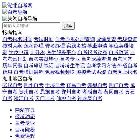
自考导航
搜索
报考指南
自考报名时间
考试时间
自考违规处理查询
成绩复查
考场查询
教材大纲
免考办理
转考办理
实践考核
毕业申请
学位英语培
训
学位申请
专升本
考生服务平台
自考报考动态
自考政策
自
考考试计划
自考实践毕业
自考专业
自考成绩查询
自考问答
历年真题
自考串讲笔记
自考考生手记
自考学习方法
外省自考
信息
自考培训课程
免费视频领取
模拟考试系统
自考网上报名
湖北地区自考
武汉自考
荆州自考
十堰自考
宜昌自考
襄樊自考
荆门自考
咸
宁自考
随州自考
恩施自考
鄂州自考
孝感自考
黄冈自考
黄石
自考
潜江自考
天门自考
仙桃自考
神农架自考
网站首页
报考动态
自考专业
自考院校
免费课程