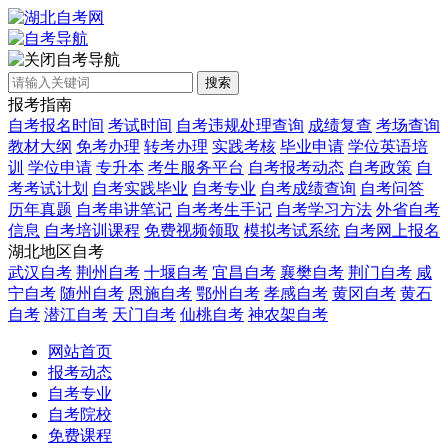
自考导航
搜索
报考指南
自考报名时间
考试时间
自考违规处理查询
成绩复查
考场查询
教材大纲
免考办理
转考办理
实践考核
毕业申请
学位英语培
训
学位申请
专升本
考生服务平台
自考报考动态
自考政策
自
考考试计划
自考实践毕业
自考专业
自考成绩查询
自考问答
历年真题
自考串讲笔记
自考考生手记
自考学习方法
外省自考
信息
自考培训课程
免费视频领取
模拟考试系统
自考网上报名
湖北地区自考
武汉自考
荆州自考
十堰自考
宜昌自考
襄樊自考
荆门自考
咸
宁自考
随州自考
恩施自考
鄂州自考
孝感自考
黄冈自考
黄石
自考
潜江自考
天门自考
仙桃自考
神农架自考
网站首页
报考动态
自考专业
自考院校
免费课程