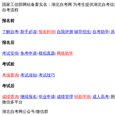
国家工信部网站备案实名：湖北自考网 为考生提供湖北自考
自考流程
报名前
了解自考
|
新手必读
|
报名时间
|
自我评测
辅导招生
|
自考助学
|
选
报名后
考试安排
|
免考申请
|
模拟真题
|
网络助学
考试前
考场查询
|
考试须知
|
考试技巧
考试后
成绩查询
|
继续报名
|
毕业申请
|
成绩管理
转助学班
|
成人高考
|
网
微信多平台
湖北自考网公众号/微信群