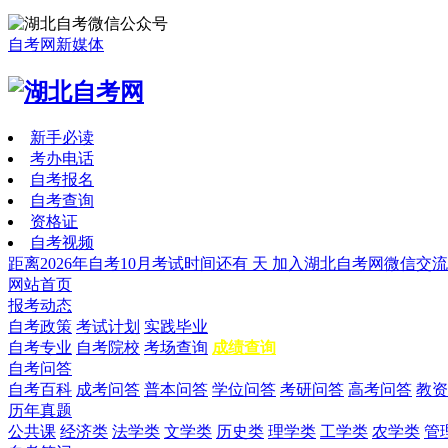
自考网新媒体
新手必读
考办电话
自考报名
自考查询
资格证
自考视频
距离2026年自考10月考试时间还有
天
加入湖北自考网微信交流
网站首页
报考动态
自考政策
考试计划
实践毕业
自考专业
自考院校
考场查询
成绩查询
自考问答
自考百科
成考问答
普本问答
学位问答
考研问答
高考问答
教资
历年真题
公共课
经济类
法学类
文学类
历史类
理学类
工学类
农学类
管