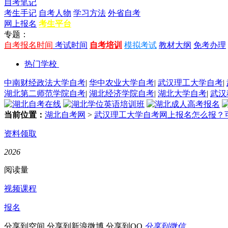
自考笔记
考生手记
自考人物
学习方法
外省自考
网上报名
考生平台
专题：
自考报名时间
考试时间
自考培训
模拟考试
教材大纲
免考办理
热门学校
中南财经政法大学自考
|
华中农业大学自考
|
武汉理工大学自考
|
湖北第二师范学院自考
|
湖北经济学院自考
|
湖北大学自考
|
武汉
当前位置：
湖北自考网
>
武汉理工大学自考网上报名怎么报？
资料领取
2026
阅读量
视频课程
报名
分享到空间
分享到新浪微博
分享到QQ
分享到微信