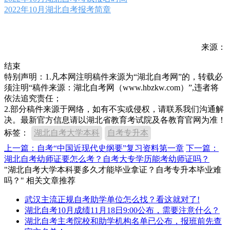
2022年10月湖北自考报考简章
来源：
结束
特别声明：1.凡本网注明稿件来源为“湖北自考网”的，转载必
须注明“稿件来源：湖北自考网（www.hbzkw.com）”,违者将
依法追究责任；
2.部分稿件来源于网络，如有不实或侵权，请联系我们沟通解
决。最新官方信息请以湖北省教育考试院及各教育官网为准！
标签：
湖北自考大学本科
自考专升本
上一篇：自考“中国近现代史纲要”复习资料第一章
下一篇：
湖北自考幼师证要怎么考？自考大专学历能考幼师证吗？
"湖北自考大学本科要多久才能毕业拿证？自考专升本毕业难
吗？" 相关文章推荐
武汉主流正规自考助学单位怎么找？看这就对了!
湖北自考10月成绩11月18日9:00公布，需要注意什么？
湖北自考主考院校和助学机构名单已公布，报班前先查