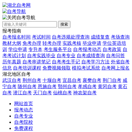
自考导航
搜索
报考指南
自考报名时间
考试时间
自考违规处理查询
成绩复查
考场查询
教材大纲
免考办理
转考办理
实践考核
毕业申请
学位英语培
训
学位申请
专升本
考生服务平台
自考报考动态
自考政策
自
考考试计划
自考实践毕业
自考专业
自考成绩查询
自考问答
历年真题
自考串讲笔记
自考考生手记
自考学习方法
外省自考
信息
自考培训课程
免费视频领取
模拟考试系统
自考网上报名
湖北地区自考
武汉自考
荆州自考
十堰自考
宜昌自考
襄樊自考
荆门自考
咸
宁自考
随州自考
恩施自考
鄂州自考
孝感自考
黄冈自考
黄石
自考
潜江自考
天门自考
仙桃自考
神农架自考
网站首页
报考动态
自考专业
自考院校
免费课程