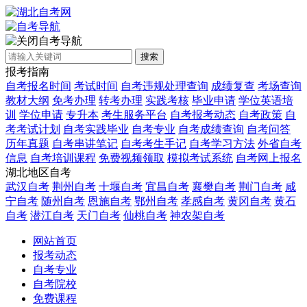
自考导航
搜索
报考指南
自考报名时间
考试时间
自考违规处理查询
成绩复查
考场查询
教材大纲
免考办理
转考办理
实践考核
毕业申请
学位英语培
训
学位申请
专升本
考生服务平台
自考报考动态
自考政策
自
考考试计划
自考实践毕业
自考专业
自考成绩查询
自考问答
历年真题
自考串讲笔记
自考考生手记
自考学习方法
外省自考
信息
自考培训课程
免费视频领取
模拟考试系统
自考网上报名
湖北地区自考
武汉自考
荆州自考
十堰自考
宜昌自考
襄樊自考
荆门自考
咸
宁自考
随州自考
恩施自考
鄂州自考
孝感自考
黄冈自考
黄石
自考
潜江自考
天门自考
仙桃自考
神农架自考
网站首页
报考动态
自考专业
自考院校
免费课程