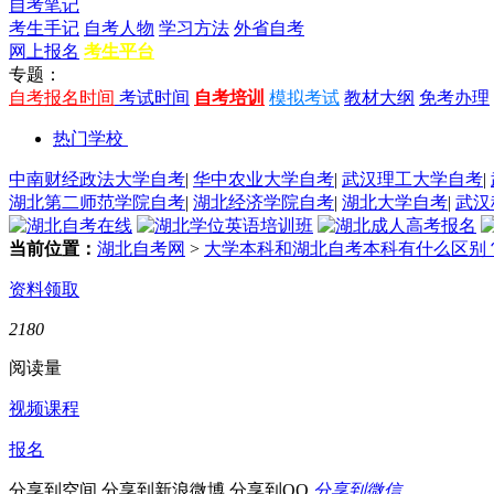
自考笔记
考生手记
自考人物
学习方法
外省自考
网上报名
考生平台
专题：
自考报名时间
考试时间
自考培训
模拟考试
教材大纲
免考办理
热门学校
中南财经政法大学自考
|
华中农业大学自考
|
武汉理工大学自考
|
湖北第二师范学院自考
|
湖北经济学院自考
|
湖北大学自考
|
武汉
当前位置：
湖北自考网
>
大学本科和湖北自考本科有什么区别
资料领取
2180
阅读量
视频课程
报名
分享到空间
分享到新浪微博
分享到QQ
分享到微信