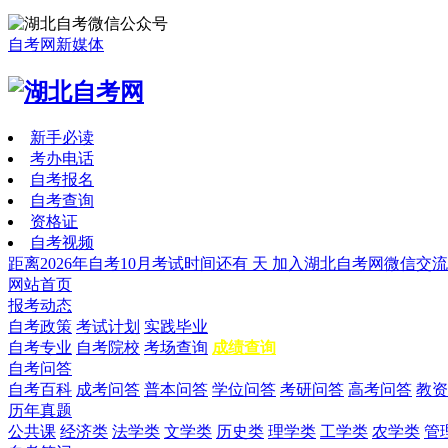
自考网新媒体
新手必读
考办电话
自考报名
自考查询
资格证
自考视频
距离2026年自考10月考试时间还有
天
加入湖北自考网微信交流
网站首页
报考动态
自考政策
考试计划
实践毕业
自考专业
自考院校
考场查询
成绩查询
自考问答
自考百科
成考问答
普本问答
学位问答
考研问答
高考问答
教资
历年真题
公共课
经济类
法学类
文学类
历史类
理学类
工学类
农学类
管