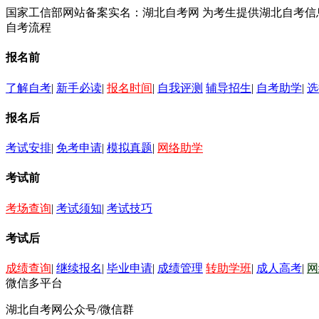
国家工信部网站备案实名：湖北自考网 为考生提供湖北自考
自考流程
报名前
了解自考
|
新手必读
|
报名时间
|
自我评测
辅导招生
|
自考助学
|
选
报名后
考试安排
|
免考申请
|
模拟真题
|
网络助学
考试前
考场查询
|
考试须知
|
考试技巧
考试后
成绩查询
|
继续报名
|
毕业申请
|
成绩管理
转助学班
|
成人高考
|
网
微信多平台
湖北自考网公众号/微信群