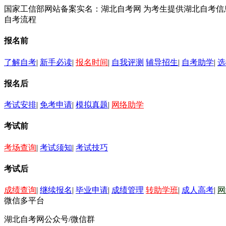
国家工信部网站备案实名：湖北自考网 为考生提供湖北自考
自考流程
报名前
了解自考
|
新手必读
|
报名时间
|
自我评测
辅导招生
|
自考助学
|
选
报名后
考试安排
|
免考申请
|
模拟真题
|
网络助学
考试前
考场查询
|
考试须知
|
考试技巧
考试后
成绩查询
|
继续报名
|
毕业申请
|
成绩管理
转助学班
|
成人高考
|
网
微信多平台
湖北自考网公众号/微信群