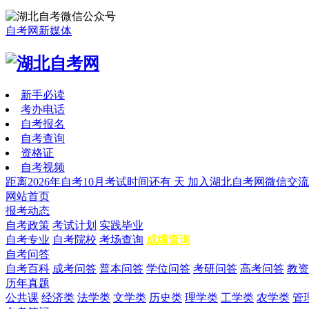
自考网新媒体
新手必读
考办电话
自考报名
自考查询
资格证
自考视频
距离2026年自考10月考试时间还有
天
加入湖北自考网微信交流
网站首页
报考动态
自考政策
考试计划
实践毕业
自考专业
自考院校
考场查询
成绩查询
自考问答
自考百科
成考问答
普本问答
学位问答
考研问答
高考问答
教资
历年真题
公共课
经济类
法学类
文学类
历史类
理学类
工学类
农学类
管