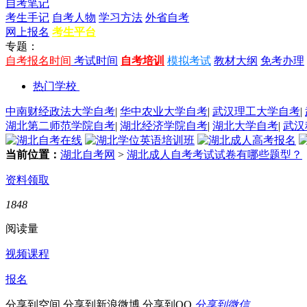
自考笔记
考生手记
自考人物
学习方法
外省自考
网上报名
考生平台
专题：
自考报名时间
考试时间
自考培训
模拟考试
教材大纲
免考办理
热门学校
中南财经政法大学自考
|
华中农业大学自考
|
武汉理工大学自考
|
湖北第二师范学院自考
|
湖北经济学院自考
|
湖北大学自考
|
武汉
当前位置：
湖北自考网
>
湖北成人自考考试试卷有哪些题型？
资料领取
1848
阅读量
视频课程
报名
分享到空间
分享到新浪微博
分享到QQ
分享到微信