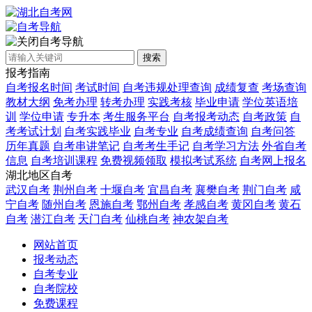
自考导航
搜索
报考指南
自考报名时间
考试时间
自考违规处理查询
成绩复查
考场查询
教材大纲
免考办理
转考办理
实践考核
毕业申请
学位英语培
训
学位申请
专升本
考生服务平台
自考报考动态
自考政策
自
考考试计划
自考实践毕业
自考专业
自考成绩查询
自考问答
历年真题
自考串讲笔记
自考考生手记
自考学习方法
外省自考
信息
自考培训课程
免费视频领取
模拟考试系统
自考网上报名
湖北地区自考
武汉自考
荆州自考
十堰自考
宜昌自考
襄樊自考
荆门自考
咸
宁自考
随州自考
恩施自考
鄂州自考
孝感自考
黄冈自考
黄石
自考
潜江自考
天门自考
仙桃自考
神农架自考
网站首页
报考动态
自考专业
自考院校
免费课程