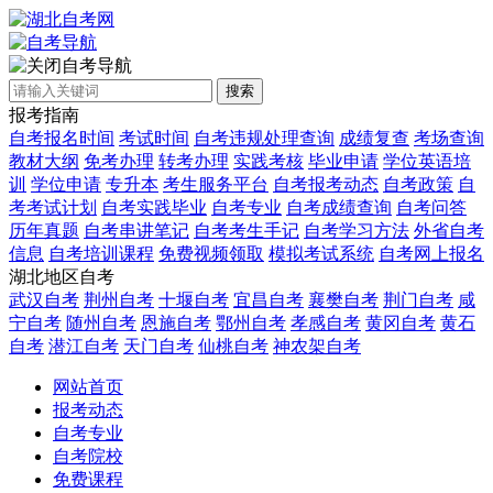
自考导航
搜索
报考指南
自考报名时间
考试时间
自考违规处理查询
成绩复查
考场查询
教材大纲
免考办理
转考办理
实践考核
毕业申请
学位英语培
训
学位申请
专升本
考生服务平台
自考报考动态
自考政策
自
考考试计划
自考实践毕业
自考专业
自考成绩查询
自考问答
历年真题
自考串讲笔记
自考考生手记
自考学习方法
外省自考
信息
自考培训课程
免费视频领取
模拟考试系统
自考网上报名
湖北地区自考
武汉自考
荆州自考
十堰自考
宜昌自考
襄樊自考
荆门自考
咸
宁自考
随州自考
恩施自考
鄂州自考
孝感自考
黄冈自考
黄石
自考
潜江自考
天门自考
仙桃自考
神农架自考
网站首页
报考动态
自考专业
自考院校
免费课程