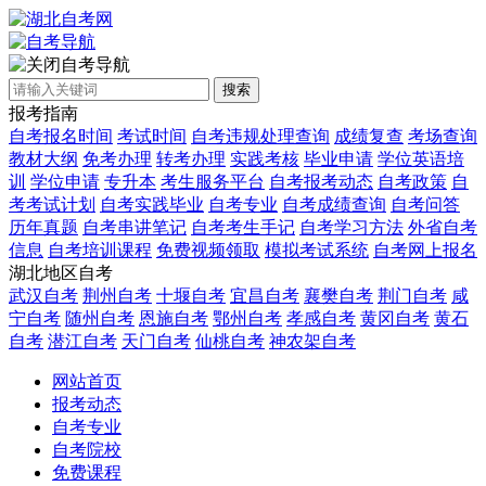
自考导航
搜索
报考指南
自考报名时间
考试时间
自考违规处理查询
成绩复查
考场查询
教材大纲
免考办理
转考办理
实践考核
毕业申请
学位英语培
训
学位申请
专升本
考生服务平台
自考报考动态
自考政策
自
考考试计划
自考实践毕业
自考专业
自考成绩查询
自考问答
历年真题
自考串讲笔记
自考考生手记
自考学习方法
外省自考
信息
自考培训课程
免费视频领取
模拟考试系统
自考网上报名
湖北地区自考
武汉自考
荆州自考
十堰自考
宜昌自考
襄樊自考
荆门自考
咸
宁自考
随州自考
恩施自考
鄂州自考
孝感自考
黄冈自考
黄石
自考
潜江自考
天门自考
仙桃自考
神农架自考
网站首页
报考动态
自考专业
自考院校
免费课程