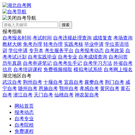
自考导航
搜索
报考指南
自考报名时间
考试时间
自考违规处理查询
成绩复查
考场查询
教材大纲
免考办理
转考办理
实践考核
毕业申请
学位英语培
训
学位申请
专升本
考生服务平台
自考报考动态
自考政策
自
考考试计划
自考实践毕业
自考专业
自考成绩查询
自考问答
历年真题
自考串讲笔记
自考考生手记
自考学习方法
外省自考
信息
自考培训课程
免费视频领取
模拟考试系统
自考网上报名
湖北地区自考
武汉自考
荆州自考
十堰自考
宜昌自考
襄樊自考
荆门自考
咸
宁自考
随州自考
恩施自考
鄂州自考
孝感自考
黄冈自考
黄石
自考
潜江自考
天门自考
仙桃自考
神农架自考
网站首页
报考动态
自考专业
自考院校
免费课程