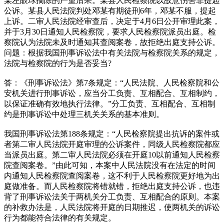
某左眼球摘除的严重后果。某县人民检察院以故意伤害罪提起
公诉。某县人民法院判处邓某有期徒刑6年，邓某不服，提起
上诉。二审人民法院经审查后，决定于4月6日公开审理此案，
并于3月30日通知人民检察院，要求人民检察院派员出庭。检
察院认为法院未及时通知其查阅案卷，故拒绝出庭支持公诉。
问题：根据我国刑事诉讼法中有关法院与检察院关系的规定，
法院与检察院的行为是否妥当?
答：《刑事诉讼法》第7条规定：“人民法院、人民检察院和公
安机关进行刑事诉讼，应当分工负责、互相配合、互相制约，
以保证准确有效地执行法律。”分工负责、互相配合、互相制
约是刑事诉讼中处理三机关关系的基本准则。
我国刑事诉讼法第188条规定：“人民检察院提出抗诉的案件或
者第二审人民法院开庭审理的公诉案件，同级人民检察院都应
当派员出庭。第二审人民法院必须在开庭10以前通知人民检察
院查阅案卷。”由此可知，本案中人民法院没有在法定的时间
内通知人民检察院查阅案卷，这不利于人民检察院更好地为出
庭做准备。而人民检察院将错就错，拒绝出庭支持公诉，也违
背了刑事诉讼法关于两机关分工负责、互相配合的原则。本案
的补救办法是，人民法院将开庭的日期推迟，使两机关的诉讼
行为都能符合法律的有关规定。