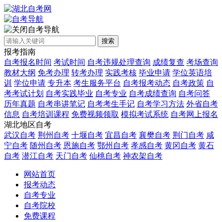
自考导航
搜索
报考指南
自考报名时间
考试时间
自考违规处理查询
成绩复查
考场查询
教材大纲
免考办理
转考办理
实践考核
毕业申请
学位英语培
训
学位申请
专升本
考生服务平台
自考报考动态
自考政策
自
考考试计划
自考实践毕业
自考专业
自考成绩查询
自考问答
历年真题
自考串讲笔记
自考考生手记
自考学习方法
外省自考
信息
自考培训课程
免费视频领取
模拟考试系统
自考网上报名
湖北地区自考
武汉自考
荆州自考
十堰自考
宜昌自考
襄樊自考
荆门自考
咸
宁自考
随州自考
恩施自考
鄂州自考
孝感自考
黄冈自考
黄石
自考
潜江自考
天门自考
仙桃自考
神农架自考
网站首页
报考动态
自考专业
自考院校
免费课程