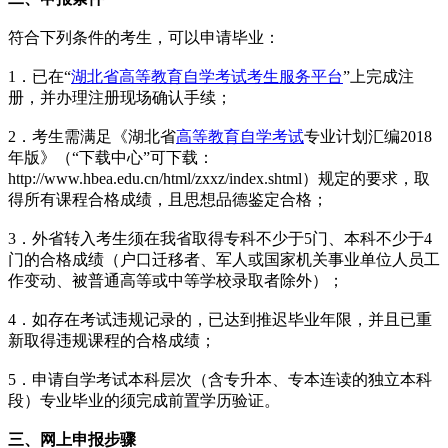
符合下列条件的考生，可以申请毕业：
1．已在“
湖北省高等教育自学考试考生服务平台
”上完成注
册，并办理注册现场确认手续；
2．考生需满足《湖北省
高等教育自学考试
专业计划汇编2018
年版》（“下载中心”可下载：
http://www.hbea.edu.cn/html/zxxz/index.shtml）规定的要求，取
得所有课程合格成绩，且思想品德鉴定合格；
3．外省转入考生须在我省取得专科不少于5门、本科不少于4
门的合格成绩（户口迁移者、军人或国家机关事业单位人员工
作变动、被普通高等或中等学校录取者除外）；
4．如存在考试违规记录的，已达到推迟毕业年限，并且已重
新取得违规课程的合格成绩；
5．申请自学考试本科层次（含专升本、专本连读的独立本科
段）专业毕业的须完成前置学历验证。
三、网上申报步骤