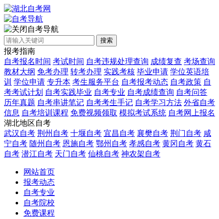
自考导航
搜索
报考指南
自考报名时间
考试时间
自考违规处理查询
成绩复查
考场查询
教材大纲
免考办理
转考办理
实践考核
毕业申请
学位英语培
训
学位申请
专升本
考生服务平台
自考报考动态
自考政策
自
考考试计划
自考实践毕业
自考专业
自考成绩查询
自考问答
历年真题
自考串讲笔记
自考考生手记
自考学习方法
外省自考
信息
自考培训课程
免费视频领取
模拟考试系统
自考网上报名
湖北地区自考
武汉自考
荆州自考
十堰自考
宜昌自考
襄樊自考
荆门自考
咸
宁自考
随州自考
恩施自考
鄂州自考
孝感自考
黄冈自考
黄石
自考
潜江自考
天门自考
仙桃自考
神农架自考
网站首页
报考动态
自考专业
自考院校
免费课程