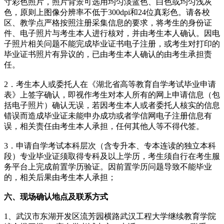
寸彩色照片，照片背景可选用均匀淡蓝色、白色或均匀浅灰
色，原则上图像分辨率不低于300dpi和24位真彩色。请各校
区、教学点严格按照注册采集信息的要求，将考生的身份证
件、电子照片与考生本人进行核对，并由考生本人确认。因电
子照片相关问题不能完成毕业证书电子注册，或考生对打印的
毕业证书照片有异议的，已由考生本人确认的由考生承担责
任。
2．考生本人或委托人在《湖北省高等教育自学考试毕业申请
表》上签字确认，即视作考生对本人所有的网上申请信息（包
括电子照片）确认无误，若因考生本人或者委托人核实的信息
错误而造成毕业证未能申办成功或者学信网电子注册信息有
误，相关责任由考生本人承担，任何其他人等不得代签。
3．申请自学考试本科层次（含专升本、专本连读的独立本科
段）专业毕业证须取得专科及以上学历，考生须自行在考生服
务平台上完成前置学历验证。因前置学历问题导致不能毕业
的，相关后果由考生本人承担；
六、现场确认地点及联系方式
1、武汉市东湖开发区流芳园横路武汉工程大学继续教育学院