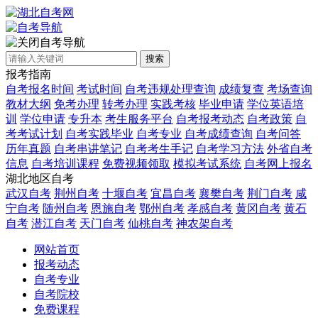
自考导航
搜索
报考指南
自考报名时间
考试时间
自考违规处理查询
成绩复查
考场查询
教材大纲
免考办理
转考办理
实践考核
毕业申请
学位英语培
训
学位申请
专升本
考生服务平台
自考报考动态
自考政策
自
考考试计划
自考实践毕业
自考专业
自考成绩查询
自考问答
历年真题
自考串讲笔记
自考考生手记
自考学习方法
外省自考
信息
自考培训课程
免费视频领取
模拟考试系统
自考网上报名
湖北地区自考
武汉自考
荆州自考
十堰自考
宜昌自考
襄樊自考
荆门自考
咸
宁自考
随州自考
恩施自考
鄂州自考
孝感自考
黄冈自考
黄石
自考
潜江自考
天门自考
仙桃自考
神农架自考
网站首页
报考动态
自考专业
自考院校
免费课程