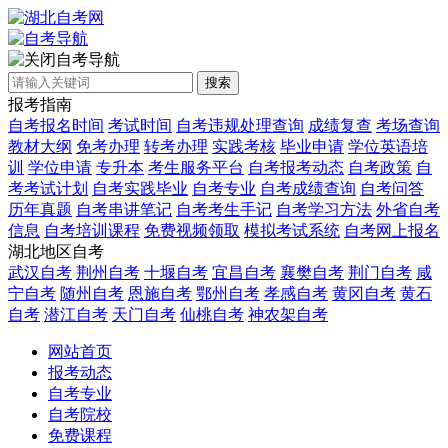
自考导航
搜索
报考指南
自考报名时间
考试时间
自考违规处理查询
成绩复查
考场查询
教材大纲
免考办理
转考办理
实践考核
毕业申请
学位英语培
训
学位申请
专升本
考生服务平台
自考报考动态
自考政策
自
考考试计划
自考实践毕业
自考专业
自考成绩查询
自考问答
历年真题
自考串讲笔记
自考考生手记
自考学习方法
外省自考
信息
自考培训课程
免费视频领取
模拟考试系统
自考网上报名
湖北地区自考
武汉自考
荆州自考
十堰自考
宜昌自考
襄樊自考
荆门自考
咸
宁自考
随州自考
恩施自考
鄂州自考
孝感自考
黄冈自考
黄石
自考
潜江自考
天门自考
仙桃自考
神农架自考
网站首页
报考动态
自考专业
自考院校
免费课程