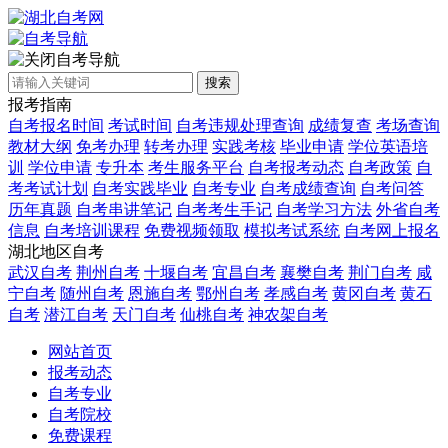
自考导航
搜索
报考指南
自考报名时间
考试时间
自考违规处理查询
成绩复查
考场查询
教材大纲
免考办理
转考办理
实践考核
毕业申请
学位英语培
训
学位申请
专升本
考生服务平台
自考报考动态
自考政策
自
考考试计划
自考实践毕业
自考专业
自考成绩查询
自考问答
历年真题
自考串讲笔记
自考考生手记
自考学习方法
外省自考
信息
自考培训课程
免费视频领取
模拟考试系统
自考网上报名
湖北地区自考
武汉自考
荆州自考
十堰自考
宜昌自考
襄樊自考
荆门自考
咸
宁自考
随州自考
恩施自考
鄂州自考
孝感自考
黄冈自考
黄石
自考
潜江自考
天门自考
仙桃自考
神农架自考
网站首页
报考动态
自考专业
自考院校
免费课程