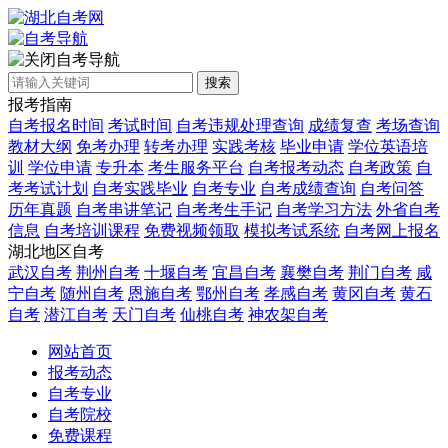
自考导航
搜索
报考指南
自考报名时间
考试时间
自考违规处理查询
成绩复查
考场查询
教材大纲
免考办理
转考办理
实践考核
毕业申请
学位英语培
训
学位申请
专升本
考生服务平台
自考报考动态
自考政策
自
考考试计划
自考实践毕业
自考专业
自考成绩查询
自考问答
历年真题
自考串讲笔记
自考考生手记
自考学习方法
外省自考
信息
自考培训课程
免费视频领取
模拟考试系统
自考网上报名
湖北地区自考
武汉自考
荆州自考
十堰自考
宜昌自考
襄樊自考
荆门自考
咸
宁自考
随州自考
恩施自考
鄂州自考
孝感自考
黄冈自考
黄石
自考
潜江自考
天门自考
仙桃自考
神农架自考
网站首页
报考动态
自考专业
自考院校
免费课程