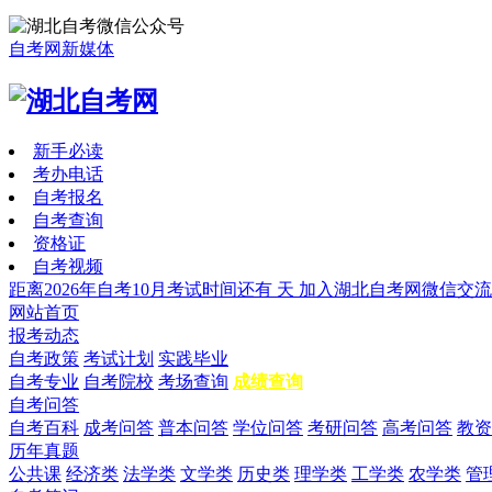
自考网新媒体
新手必读
考办电话
自考报名
自考查询
资格证
自考视频
距离2026年自考10月考试时间还有
天
加入湖北自考网微信交流
网站首页
报考动态
自考政策
考试计划
实践毕业
自考专业
自考院校
考场查询
成绩查询
自考问答
自考百科
成考问答
普本问答
学位问答
考研问答
高考问答
教资
历年真题
公共课
经济类
法学类
文学类
历史类
理学类
工学类
农学类
管