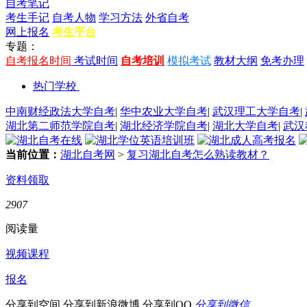
自考笔记
考生手记
自考人物
学习方法
外省自考
网上报名
考生平台
专题：
自考报名时间
考试时间
自考培训
模拟考试
教材大纲
免考办理
热门学校
中南财经政法大学自考
|
华中农业大学自考
|
武汉理工大学自考
|
湖北第二师范学院自考
|
湖北经济学院自考
|
湖北大学自考
|
武汉
当前位置：
湖北自考网
>
复习湖北自考怎么熟读教材？
资料领取
2907
阅读量
视频课程
报名
分享到空间
分享到新浪微博
分享到QQ
分享到微信