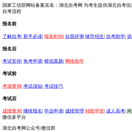
国家工信部网站备案实名：湖北自考网 为考生提供湖北自考
自考流程
报名前
了解自考
|
新手必读
|
报名时间
|
自我评测
辅导招生
|
自考助学
|
选
报名后
考试安排
|
免考申请
|
模拟真题
|
网络助学
考试前
考场查询
|
考试须知
|
考试技巧
考试后
成绩查询
|
继续报名
|
毕业申请
|
成绩管理
转助学班
|
成人高考
|
网
微信多平台
湖北自考网公众号/微信群