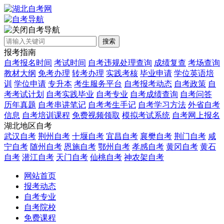
自考导航
搜索
报考指南
自考报名时间
考试时间
自考违规处理查询
成绩复查
考场查询
教材大纲
免考办理
转考办理
实践考核
毕业申请
学位英语培
训
学位申请
专升本
考生服务平台
自考报考动态
自考政策
自
考考试计划
自考实践毕业
自考专业
自考成绩查询
自考问答
历年真题
自考串讲笔记
自考考生手记
自考学习方法
外省自考
信息
自考培训课程
免费视频领取
模拟考试系统
自考网上报名
湖北地区自考
武汉自考
荆州自考
十堰自考
宜昌自考
襄樊自考
荆门自考
咸
宁自考
随州自考
恩施自考
鄂州自考
孝感自考
黄冈自考
黄石
自考
潜江自考
天门自考
仙桃自考
神农架自考
网站首页
报考动态
自考专业
自考院校
免费课程