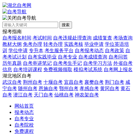
自考导航
搜索
报考指南
自考报名时间
考试时间
自考违规处理查询
成绩复查
考场查询
教材大纲
免考办理
转考办理
实践考核
毕业申请
学位英语培
训
学位申请
专升本
考生服务平台
自考报考动态
自考政策
自
考考试计划
自考实践毕业
自考专业
自考成绩查询
自考问答
历年真题
自考串讲笔记
自考考生手记
自考学习方法
外省自考
信息
自考培训课程
免费视频领取
模拟考试系统
自考网上报名
湖北地区自考
武汉自考
荆州自考
十堰自考
宜昌自考
襄樊自考
荆门自考
咸
宁自考
随州自考
恩施自考
鄂州自考
孝感自考
黄冈自考
黄石
自考
潜江自考
天门自考
仙桃自考
神农架自考
网站首页
报考动态
自考专业
自考院校
免费课程