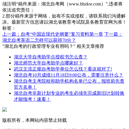
须注明“稿件来源：湖北自考网（www.hbzkw.com）”,违者将
依法追究责任；
2.部分稿件来源于网络，如有不实或侵权，请联系我们沟通解
决。最新官方信息请以湖北省教育考试院及各教育官网为准！
标签：
上一篇：自考“中国近现代史纲要”复习资料第一章
下一篇：
湖北自考英语二怎样可以获得70分？
"湖北自考的行政管理专业有用吗？" 相关文章推荐
湖北大学自考助学点授权书怎么查？
湖北师范大学自考助学点哪家好？
武汉主流正规自考助学单位怎么找？看这就对了!
湖北自考10月成绩11月18日9:00公布，需要注意什么？
湖北自考主考院校和助学机构名单已公布，报班前先查
官方名单！
湖北自考非新计划专业的考生必须先完成新旧计划转换
才能报考！速看！
版权所有，本网站内容禁止转载