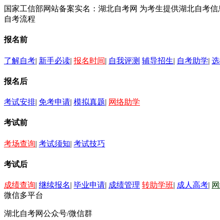
国家工信部网站备案实名：湖北自考网 为考生提供湖北自考
自考流程
报名前
了解自考
|
新手必读
|
报名时间
|
自我评测
辅导招生
|
自考助学
|
选
报名后
考试安排
|
免考申请
|
模拟真题
|
网络助学
考试前
考场查询
|
考试须知
|
考试技巧
考试后
成绩查询
|
继续报名
|
毕业申请
|
成绩管理
转助学班
|
成人高考
|
网
微信多平台
湖北自考网公众号/微信群