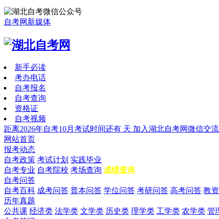
自考网新媒体
新手必读
考办电话
自考报名
自考查询
资格证
自考视频
距离2026年自考10月考试时间还有
天
加入湖北自考网微信交流
网站首页
报考动态
自考政策
考试计划
实践毕业
自考专业
自考院校
考场查询
成绩查询
自考问答
自考百科
成考问答
普本问答
学位问答
考研问答
高考问答
教资
历年真题
公共课
经济类
法学类
文学类
历史类
理学类
工学类
农学类
管