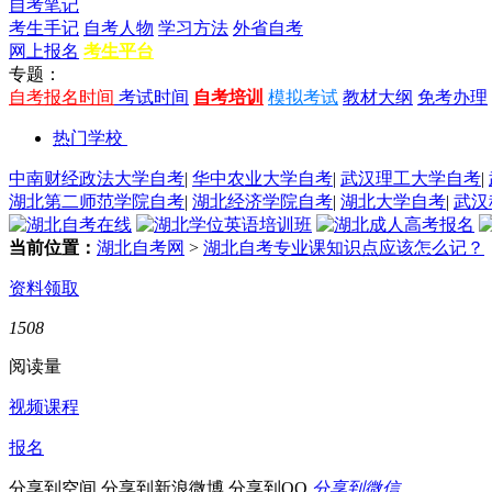
自考笔记
考生手记
自考人物
学习方法
外省自考
网上报名
考生平台
专题：
自考报名时间
考试时间
自考培训
模拟考试
教材大纲
免考办理
热门学校
中南财经政法大学自考
|
华中农业大学自考
|
武汉理工大学自考
|
湖北第二师范学院自考
|
湖北经济学院自考
|
湖北大学自考
|
武汉
当前位置：
湖北自考网
>
湖北自考专业课知识点应该怎么记？
资料领取
1508
阅读量
视频课程
报名
分享到空间
分享到新浪微博
分享到QQ
分享到微信