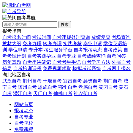
自考导航
搜索
报考指南
自考报名时间
考试时间
自考违规处理查询
成绩复查
考场查询
教材大纲
免考办理
转考办理
实践考核
毕业申请
学位英语培
训
学位申请
专升本
考生服务平台
自考报考动态
自考政策
自
考考试计划
自考实践毕业
自考专业
自考成绩查询
自考问答
历年真题
自考串讲笔记
自考考生手记
自考学习方法
外省自考
信息
自考培训课程
免费视频领取
模拟考试系统
自考网上报名
湖北地区自考
武汉自考
荆州自考
十堰自考
宜昌自考
襄樊自考
荆门自考
咸
宁自考
随州自考
恩施自考
鄂州自考
孝感自考
黄冈自考
黄石
自考
潜江自考
天门自考
仙桃自考
神农架自考
网站首页
报考动态
自考专业
自考院校
免费课程