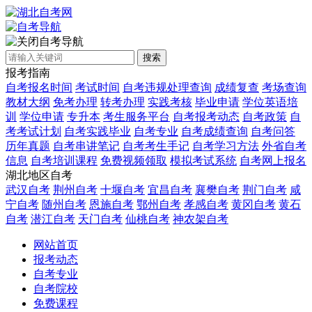
自考导航
搜索
报考指南
自考报名时间
考试时间
自考违规处理查询
成绩复查
考场查询
教材大纲
免考办理
转考办理
实践考核
毕业申请
学位英语培
训
学位申请
专升本
考生服务平台
自考报考动态
自考政策
自
考考试计划
自考实践毕业
自考专业
自考成绩查询
自考问答
历年真题
自考串讲笔记
自考考生手记
自考学习方法
外省自考
信息
自考培训课程
免费视频领取
模拟考试系统
自考网上报名
湖北地区自考
武汉自考
荆州自考
十堰自考
宜昌自考
襄樊自考
荆门自考
咸
宁自考
随州自考
恩施自考
鄂州自考
孝感自考
黄冈自考
黄石
自考
潜江自考
天门自考
仙桃自考
神农架自考
网站首页
报考动态
自考专业
自考院校
免费课程