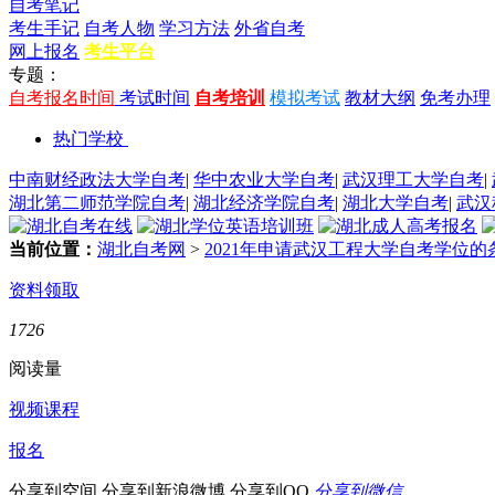
自考笔记
考生手记
自考人物
学习方法
外省自考
网上报名
考生平台
专题：
自考报名时间
考试时间
自考培训
模拟考试
教材大纲
免考办理
热门学校
中南财经政法大学自考
|
华中农业大学自考
|
武汉理工大学自考
|
湖北第二师范学院自考
|
湖北经济学院自考
|
湖北大学自考
|
武汉
当前位置：
湖北自考网
>
2021年申请武汉工程大学自考学位
资料领取
1726
阅读量
视频课程
报名
分享到空间
分享到新浪微博
分享到QQ
分享到微信