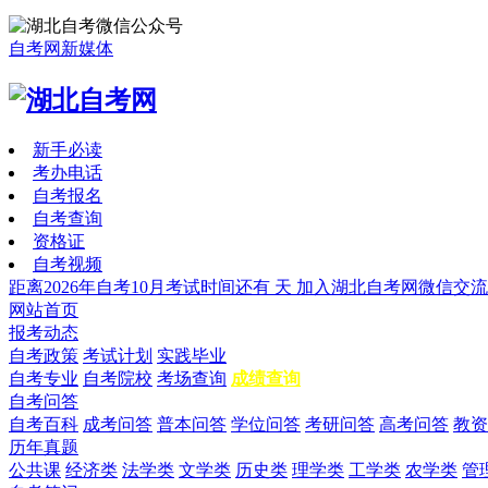
自考网新媒体
新手必读
考办电话
自考报名
自考查询
资格证
自考视频
距离2026年自考10月考试时间还有
天
加入湖北自考网微信交流
网站首页
报考动态
自考政策
考试计划
实践毕业
自考专业
自考院校
考场查询
成绩查询
自考问答
自考百科
成考问答
普本问答
学位问答
考研问答
高考问答
教资
历年真题
公共课
经济类
法学类
文学类
历史类
理学类
工学类
农学类
管