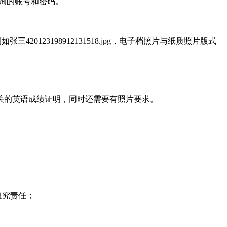
生查询的账号和密码。
三420123198912131518.jpg，电子档照片与纸质照片版式
关的英语成绩证明，同时还需要有照片要求。
追究责任；