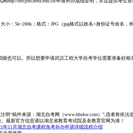
//bbcjzm.neea.edu.cn/申请补办成绩证明，并且提供考
小：5k~200k；格式：JPG（jpg格式以姓名+身份证号命名，例如张
四级也可以。所以想要申请武汉工程大学自考学位需要准备好相
“稿件来源：湖北自考网（www.hbzkw.com）”,违者将依法
决。最新官方信息请以湖北省教育考试院及各教育官网为准！
021年11月湖北自考课程免考补办申请详细流程介绍