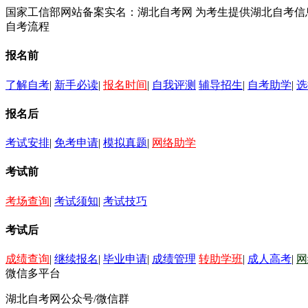
国家工信部网站备案实名：湖北自考网 为考生提供湖北自考
自考流程
报名前
了解自考
|
新手必读
|
报名时间
|
自我评测
辅导招生
|
自考助学
|
选
报名后
考试安排
|
免考申请
|
模拟真题
|
网络助学
考试前
考场查询
|
考试须知
|
考试技巧
考试后
成绩查询
|
继续报名
|
毕业申请
|
成绩管理
转助学班
|
成人高考
|
网
微信多平台
湖北自考网公众号/微信群