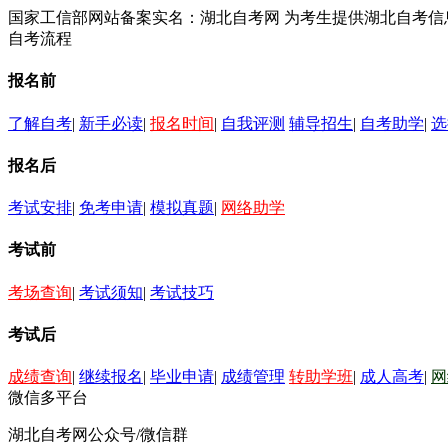
国家工信部网站备案实名：湖北自考网 为考生提供湖北自考
自考流程
报名前
了解自考
|
新手必读
|
报名时间
|
自我评测
辅导招生
|
自考助学
|
选
报名后
考试安排
|
免考申请
|
模拟真题
|
网络助学
考试前
考场查询
|
考试须知
|
考试技巧
考试后
成绩查询
|
继续报名
|
毕业申请
|
成绩管理
转助学班
|
成人高考
|
网
微信多平台
湖北自考网公众号/微信群