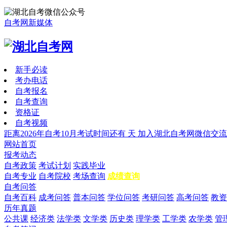
自考网新媒体
新手必读
考办电话
自考报名
自考查询
资格证
自考视频
距离2026年自考10月考试时间还有
天
加入湖北自考网微信交流
网站首页
报考动态
自考政策
考试计划
实践毕业
自考专业
自考院校
考场查询
成绩查询
自考问答
自考百科
成考问答
普本问答
学位问答
考研问答
高考问答
教资
历年真题
公共课
经济类
法学类
文学类
历史类
理学类
工学类
农学类
管