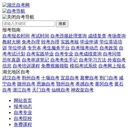
自考导航
搜索
报考指南
自考报名时间
考试时间
自考违规处理查询
成绩复查
考场查询
教材大纲
免考办理
转考办理
实践考核
毕业申请
学位英语培
训
学位申请
专升本
考生服务平台
自考报考动态
自考政策
自
考考试计划
自考实践毕业
自考专业
自考成绩查询
自考问答
历年真题
自考串讲笔记
自考考生手记
自考学习方法
外省自考
信息
自考培训课程
免费视频领取
模拟考试系统
自考网上报名
湖北地区自考
武汉自考
荆州自考
十堰自考
宜昌自考
襄樊自考
荆门自考
咸
宁自考
随州自考
恩施自考
鄂州自考
孝感自考
黄冈自考
黄石
自考
潜江自考
天门自考
仙桃自考
神农架自考
网站首页
报考动态
自考专业
自考院校
免费课程