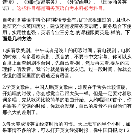
选读》、《国际贸易实务》、《外贸函电》、《国际商务英
语》。
这些科目都是商务英语自考本科必考科目。
自考商务英语本科心得?英语专业有几门]课很难过的，且也不
是研究什么英国历史，建议还是读商务英语吧，商务场合下使
用，实用性也强，英语专业三分之-的课程跟商英是-样的。
下
面是几种方法:
1.多看欧美剧。中午或者是晚上的闲暇时间，看电视剧，电影
的时候，有多看欧美剧，原音的，不要带中文字幕。你可以从
百度上面查到剧本台词，先自己看-遍，然后再去看,要尽的去
理解，听发音。我当时就是看的老友记。过一段时间，你就会
慢慢的适应里面的语速还有语音。
2.学英文歌曲。中国人唱英文歌曲，难度在于舌头比较僵硬。
开始唱的时候，你会感觉自己跟大头一样。但是一定要对着歌
词多唱，先从歌词比较简单的歌曲开始。大约唱到10首个，你
再跟客户交谈的时候，你就会发现，自己的发音不再跟他们有
那么大的差别了。
3.每天养成读英文经济时报的习惯。天上班前的半个小时，如
果事情不多的话，可以打开英文经济时报，像中国日报,对1-2