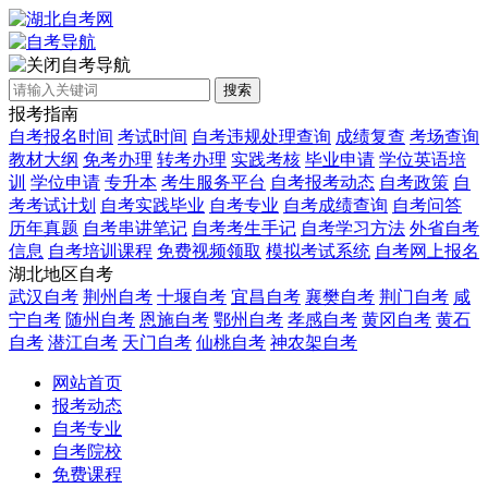
自考导航
搜索
报考指南
自考报名时间
考试时间
自考违规处理查询
成绩复查
考场查询
教材大纲
免考办理
转考办理
实践考核
毕业申请
学位英语培
训
学位申请
专升本
考生服务平台
自考报考动态
自考政策
自
考考试计划
自考实践毕业
自考专业
自考成绩查询
自考问答
历年真题
自考串讲笔记
自考考生手记
自考学习方法
外省自考
信息
自考培训课程
免费视频领取
模拟考试系统
自考网上报名
湖北地区自考
武汉自考
荆州自考
十堰自考
宜昌自考
襄樊自考
荆门自考
咸
宁自考
随州自考
恩施自考
鄂州自考
孝感自考
黄冈自考
黄石
自考
潜江自考
天门自考
仙桃自考
神农架自考
网站首页
报考动态
自考专业
自考院校
免费课程