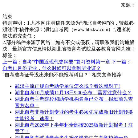
来源：
结束
特别声明：1.凡本网注明稿件来源为“湖北自考网”的，转载必
须注明“稿件来源：湖北自考网（www.hbzkw.com）”,违者将
依法追究责任；
2.部分稿件来源于网络，如有不实或侵权，请联系我们沟通解
决。最新官方信息请以湖北省教育考试院及各教育官网为准！
标签：
上一篇：自考“中国近现代史纲要”复习资料第一章
下一篇：
自考11月份毕业，什么时候可以拿到毕业证？
"自考准考证号没出来能不能报考科目？" 相关文章推荐
武汉主流正规自考助学单位怎么找？看这就对了!
湖北自考10月成绩11月18日9:00公布，需要注意什么？
湖北自考主考院校和助学机构名单已公布，报班前先查
官方名单！
湖北自考非新计划专业的考生必须先完成新旧计划转换
才能报考！速看！
湖北自考2026年下半年起全部按2025版新计划报考！注
意了！
湖北自学考试助学班考生报名缴费由主考学校统一负