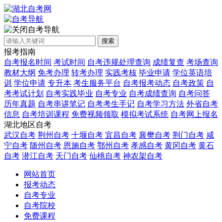
自考导航
搜索
报考指南
自考报名时间
考试时间
自考违规处理查询
成绩复查
考场查询
教材大纲
免考办理
转考办理
实践考核
毕业申请
学位英语培
训
学位申请
专升本
考生服务平台
自考报考动态
自考政策
自
考考试计划
自考实践毕业
自考专业
自考成绩查询
自考问答
历年真题
自考串讲笔记
自考考生手记
自考学习方法
外省自考
信息
自考培训课程
免费视频领取
模拟考试系统
自考网上报名
湖北地区自考
武汉自考
荆州自考
十堰自考
宜昌自考
襄樊自考
荆门自考
咸
宁自考
随州自考
恩施自考
鄂州自考
孝感自考
黄冈自考
黄石
自考
潜江自考
天门自考
仙桃自考
神农架自考
网站首页
报考动态
自考专业
自考院校
免费课程