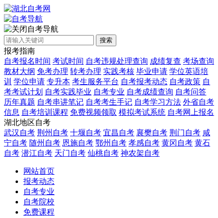
自考导航
搜索
报考指南
自考报名时间
考试时间
自考违规处理查询
成绩复查
考场查询
教材大纲
免考办理
转考办理
实践考核
毕业申请
学位英语培
训
学位申请
专升本
考生服务平台
自考报考动态
自考政策
自
考考试计划
自考实践毕业
自考专业
自考成绩查询
自考问答
历年真题
自考串讲笔记
自考考生手记
自考学习方法
外省自考
信息
自考培训课程
免费视频领取
模拟考试系统
自考网上报名
湖北地区自考
武汉自考
荆州自考
十堰自考
宜昌自考
襄樊自考
荆门自考
咸
宁自考
随州自考
恩施自考
鄂州自考
孝感自考
黄冈自考
黄石
自考
潜江自考
天门自考
仙桃自考
神农架自考
网站首页
报考动态
自考专业
自考院校
免费课程