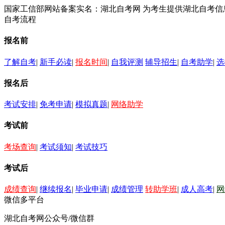
国家工信部网站备案实名：湖北自考网 为考生提供湖北自考
自考流程
报名前
了解自考
|
新手必读
|
报名时间
|
自我评测
辅导招生
|
自考助学
|
选
报名后
考试安排
|
免考申请
|
模拟真题
|
网络助学
考试前
考场查询
|
考试须知
|
考试技巧
考试后
成绩查询
|
继续报名
|
毕业申请
|
成绩管理
转助学班
|
成人高考
|
网
微信多平台
湖北自考网公众号/微信群