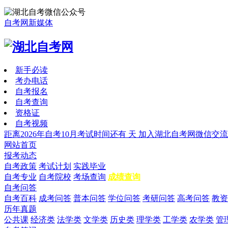
自考网新媒体
新手必读
考办电话
自考报名
自考查询
资格证
自考视频
距离2026年自考10月考试时间还有
天
加入湖北自考网微信交流
网站首页
报考动态
自考政策
考试计划
实践毕业
自考专业
自考院校
考场查询
成绩查询
自考问答
自考百科
成考问答
普本问答
学位问答
考研问答
高考问答
教资
历年真题
公共课
经济类
法学类
文学类
历史类
理学类
工学类
农学类
管