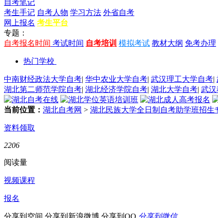
自考笔记
考生手记
自考人物
学习方法
外省自考
网上报名
考生平台
专题：
自考报名时间
考试时间
自考培训
模拟考试
教材大纲
免考办理
热门学校
中南财经政法大学自考
|
华中农业大学自考
|
武汉理工大学自考
|
湖北第二师范学院自考
|
湖北经济学院自考
|
湖北大学自考
|
武汉
当前位置：
湖北自考网
>
湖北民族大学全日制自考助学班招生
资料领取
2206
阅读量
视频课程
报名
分享到空间
分享到新浪微博
分享到QQ
分享到微信