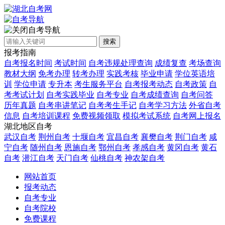
自考导航
搜索
报考指南
自考报名时间
考试时间
自考违规处理查询
成绩复查
考场查询
教材大纲
免考办理
转考办理
实践考核
毕业申请
学位英语培
训
学位申请
专升本
考生服务平台
自考报考动态
自考政策
自
考考试计划
自考实践毕业
自考专业
自考成绩查询
自考问答
历年真题
自考串讲笔记
自考考生手记
自考学习方法
外省自考
信息
自考培训课程
免费视频领取
模拟考试系统
自考网上报名
湖北地区自考
武汉自考
荆州自考
十堰自考
宜昌自考
襄樊自考
荆门自考
咸
宁自考
随州自考
恩施自考
鄂州自考
孝感自考
黄冈自考
黄石
自考
潜江自考
天门自考
仙桃自考
神农架自考
网站首页
报考动态
自考专业
自考院校
免费课程