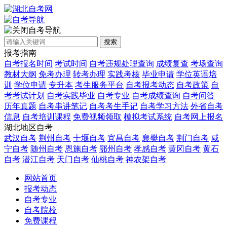
自考导航
搜索
报考指南
自考报名时间
考试时间
自考违规处理查询
成绩复查
考场查询
教材大纲
免考办理
转考办理
实践考核
毕业申请
学位英语培
训
学位申请
专升本
考生服务平台
自考报考动态
自考政策
自
考考试计划
自考实践毕业
自考专业
自考成绩查询
自考问答
历年真题
自考串讲笔记
自考考生手记
自考学习方法
外省自考
信息
自考培训课程
免费视频领取
模拟考试系统
自考网上报名
湖北地区自考
武汉自考
荆州自考
十堰自考
宜昌自考
襄樊自考
荆门自考
咸
宁自考
随州自考
恩施自考
鄂州自考
孝感自考
黄冈自考
黄石
自考
潜江自考
天门自考
仙桃自考
神农架自考
网站首页
报考动态
自考专业
自考院校
免费课程